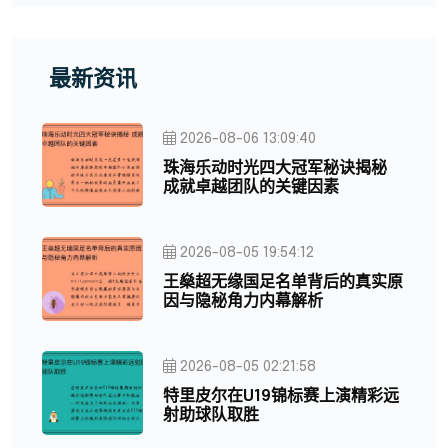
最新资讯
2026-08-06 13:09:40
珠海乐动时光四大冠军秘诀揭秘
成就卓越团队的关键因素
2026-08-05 19:54:12
王燊超无缘国足名单背后的真实原
因与隐秘角力内幕解析
2026-08-05 02:21:58
特里皮尔在U19锦标赛上演精彩远
射助球队取胜