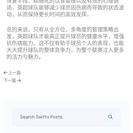
恢复手段、精细化的饮食管理以及有效的心理调
适，英超球队能够减少球员因伤病而导致的状态波
动，从而保持更长时间的高效发挥。
总的来说，只有从全方位、多角度的管理策略出
发，英超球队才能真正提升球员的健康水平，增强
抗伤病能力。这不仅有助于球员个人的表现，也能
大大提升球队的整体竞争力，为整个联赛注入更多
的活力与魅力。
上一篇
下一篇