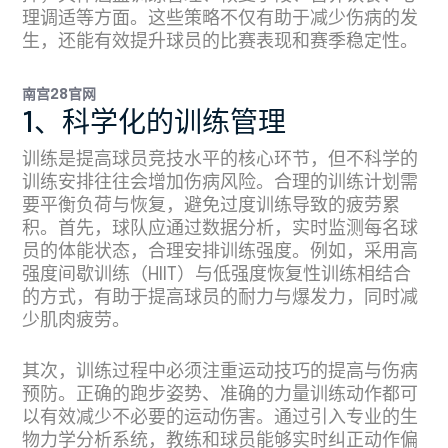
理调适等方面。这些策略不仅有助于减少伤病的发
生，还能有效提升球员的比赛表现和赛季稳定性。
南宫28官网
1、科学化的训练管理
训练是提高球员竞技水平的核心环节，但不科学的
训练安排往往会增加伤病风险。合理的训练计划需
要平衡负荷与恢复，避免过度训练导致的疲劳累
积。首先，球队应通过数据分析，实时监测每名球
员的体能状态，合理安排训练强度。例如，采用高
强度间歇训练（HIIT）与低强度恢复性训练相结合
的方式，有助于提高球员的耐力与爆发力，同时减
少肌肉疲劳。
其次，训练过程中必须注重运动技巧的提高与伤病
预防。正确的跑步姿势、准确的力量训练动作都可
以有效减少不必要的运动伤害。通过引入专业的生
物力学分析系统，教练和球员能够实时纠正动作偏