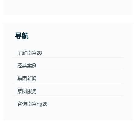
导航
了解南宫28
经典案例
集团新闻
集团服务
咨询南宫ng28