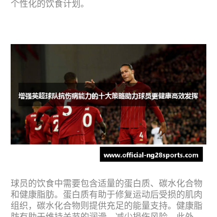
个性化的饮食计划。
球员的饮食中需要包含适量的蛋白质、碳水化合物
和健康脂肪。蛋白质有助于修复运动后受损的肌肉
组织，碳水化合物则提供充足的能量支持。健康脂