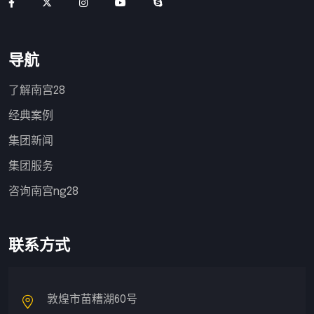
导航
了解南宫28
经典案例
集团新闻
集团服务
咨询南宫ng28
联系方式
敦煌市苗糟湖60号