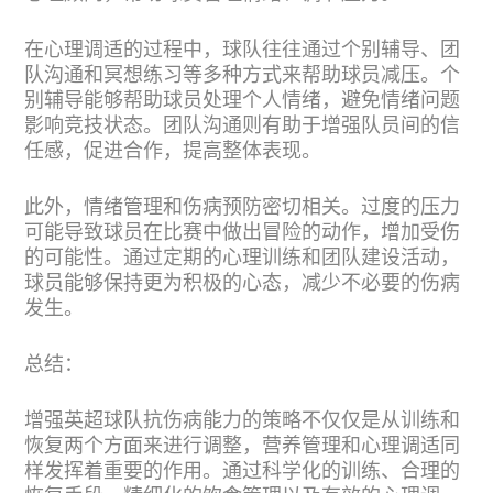
在心理调适的过程中，球队往往通过个别辅导、团
队沟通和冥想练习等多种方式来帮助球员减压。个
别辅导能够帮助球员处理个人情绪，避免情绪问题
影响竞技状态。团队沟通则有助于增强队员间的信
任感，促进合作，提高整体表现。
此外，情绪管理和伤病预防密切相关。过度的压力
可能导致球员在比赛中做出冒险的动作，增加受伤
的可能性。通过定期的心理训练和团队建设活动，
球员能够保持更为积极的心态，减少不必要的伤病
发生。
总结：
增强英超球队抗伤病能力的策略不仅仅是从训练和
恢复两个方面来进行调整，营养管理和心理调适同
样发挥着重要的作用。通过科学化的训练、合理的