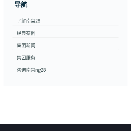
导航
了解南宫28
经典案例
集团新闻
集团服务
咨询南宫ng28