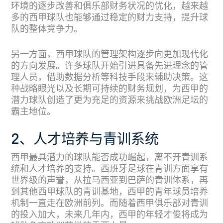
环境的逐步改善和俱乐部财务状况的优化，越来越
多的西甲球队也能够通过稳定的财力支持，提升球
队的整体竞争力。
另一方面，西甲球队的管理架构逐步向更加现代化
的方向发展。许多球队开始引进具备先进理念的管
理人员，借助数据分析等科技手段来辅助决策。这
种战略眼光以及长期可持续的财务规划，为西甲的
潜力球队创造了更为充足的资源来挑战欧洲足坛的
霸主地位。
2、人才培养与青训系统
西甲最具潜力的球队能否成功崛起，离不开青训系
统和人才培养的支持。西班牙足球在青训方面享有
世界级的声誉，从拉马西亚到巴萨的青训体系，再
到其他西甲球队的青训基地，西甲的青年球员培养
机制一直走在欧洲前列。而随着西甲俱乐部对青训
的投入加大，未来几年内，西甲的年轻才俊将成为