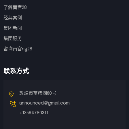
了解南宫28
经典案例
集团新闻
集团服务
咨询南宫ng28
联系方式
敦煌市苗糟湖60号
announced@gmail.com
+13594780311