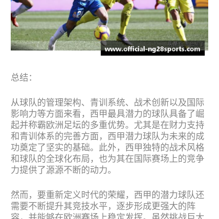
总结：
从球队的管理架构、青训系统、战术创新以及国际
影响力等方面来看，西甲最具潜力的球队具备了崛
起并称霸欧洲足坛的多重优势。尤其是在财力支持
和青训体系的完善方面，西甲潜力球队为未来的成
功奠定了坚实的基础。此外，西甲独特的战术风格
和球队的全球化布局，也为其在国际赛场上的竞争
力提供了源源不断的动力。
然而，要重新定义时代的荣耀，西甲的潜力球队还
需要不断提升其竞技水平，逐步形成更强大的阵
容，并能够在欧洲赛场上稳定发挥。虽然挑战巨大