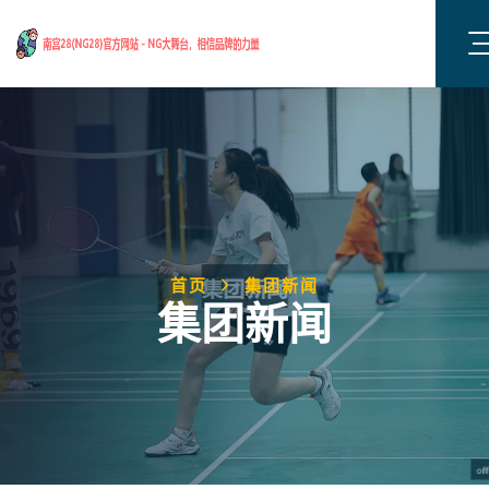
首页
集团新闻
集团新闻