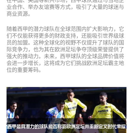
在中国、美国等新兴市场，西甲球队通过与当地企
业合作、举办友谊赛等方式，吸引了大量的球迷与
商业资源。
随着西甲的潜力球队在全球范围内扩大影响力，它
们不仅能获得更多的财政支持，还能吸引世界级球
员的加盟。这种全球化的视野不仅提升了球队的国
际竞争力，也为其在欧洲足坛争夺顶级荣誉提供了
强大的推动力。未来，西甲球队的全球品牌价值将
会进一步增长，这将成为它们挑战欧洲足坛霸主地
位的重要筹码。