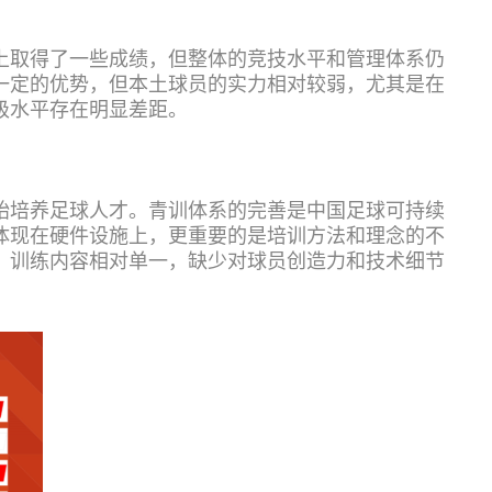
上取得了一些成绩，但整体的竞技水平和管理体系仍
一定的优势，但本土球员的实力相对较弱，尤其是在
级水平存在明显差距。
始培养足球人才。青训体系的完善是中国足球可持续
体现在硬件设施上，更重要的是培训方法和理念的不
，训练内容相对单一，缺少对球员创造力和技术细节