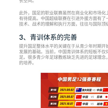
长空间。
此外，国足的职业联赛虽然在商业化和市场化
有待提高。中国超级联赛在引进外援方面有了
技术、战术的理解和执行方面，往往与国际顶
3、青训体系的完善
提升国足整体水平的关键在于从青少年时期开
发展的基础。当前，中国青训体系的短板不仅
足。很多青少年足球教练缺乏先进的足球理念
的培养。