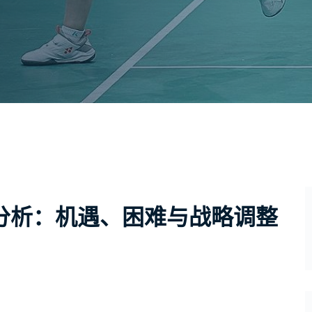
分析：机遇、困难与战略调整