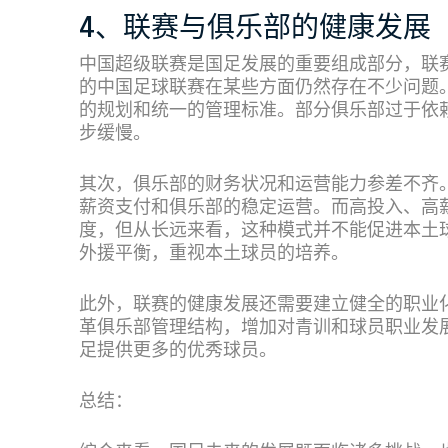
4、联赛与俱乐部的健康发展
中国超级联赛是国足发展的重要组成部分，联
的中国足球联赛在某些方面仍然存在不少问题
的规划和统一的管理标准。部分俱乐部过于依
步缓慢。
其次，俱乐部的财务状况和运营能力参差不齐
薪资支付和俱乐部的稳定运营。而高投入、高
度，但从长远来看，这种模式并不能促进本土
外援平衡，重视本土球员的培养。
此外，联赛的健康发展还需要建立健全的职业
革俱乐部管理结构，增加对青训和球员职业发
足提供更多的优秀球员。
总结：