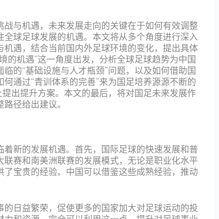
挑战与机遇，未来发展走向的关键在于如何有效调整
住全球足球发展的机遇。本文将从多个角度进行深入
与机遇，结合当前国内外足球环境的变化，提出具体
境的机遇”这一角度出发，分析全球足球趋势为中国
临的“基础设施与人才瓶颈”问题，以及如何借助国
何通过“青训体系的完善”来为国足培养源源不断的
上提出提升方案。本文的最后，将对国足未来发展作
整路径给出建议。
临着新的发展机遇。首先，国际足球的快速发展和普
大联赛和南美洲联赛的发展模式，无论是职业化水平
供了宝贵的经验。中国可以借鉴这些成熟经验，推动
事的日益繁荣，促使更多的国家加大对足球运动的投