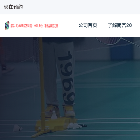
现在预约
公司首页
了解南宫28