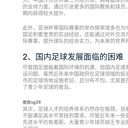
入。中国作为世界第二大经济体，拥有雄厚的
的支持力度。通过引进更多的国际教练和球员
期内获得较大提升。
此外，亚洲杯等国际赛事的举办频率增多也为
国足积累宝贵的实战经验，还能通过对外交流
际赛事，提升球队的综合实力，为未来的世界
2、国内足球发展面临的困难
尽管国足面临着国际环境的机遇，但国内足球
设问题。虽然近年来中国政府在足球领域的投
市的足球场地设施老旧，且分布不均。尤其是
了青少年足球的普及。
南宫ng28
其次，足球人才的培养体系仍然存在瓶颈。目
不能满足高水平竞技的需求。尽管近年来一些
先进水平仍有差距。大量青少年球员缺乏专业