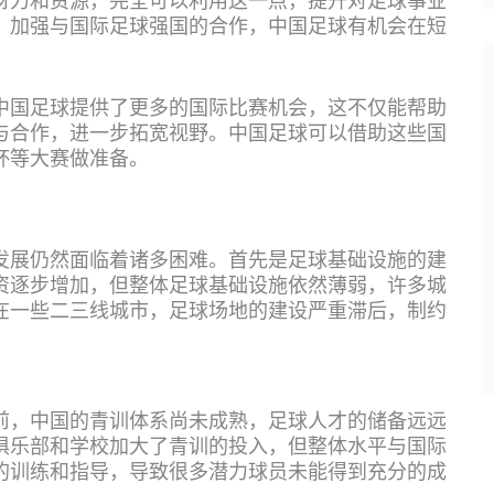
财力和资源，完全可以利用这一点，提升对足球事业
，加强与国际足球强国的合作，中国足球有机会在短
中国足球提供了更多的国际比赛机会，这不仅能帮助
与合作，进一步拓宽视野。中国足球可以借助这些国
杯等大赛做准备。
发展仍然面临着诸多困难。首先是足球基础设施的建
资逐步增加，但整体足球基础设施依然薄弱，许多城
在一些二三线城市，足球场地的建设严重滞后，制约
前，中国的青训体系尚未成熟，足球人才的储备远远
俱乐部和学校加大了青训的投入，但整体水平与国际
的训练和指导，导致很多潜力球员未能得到充分的成