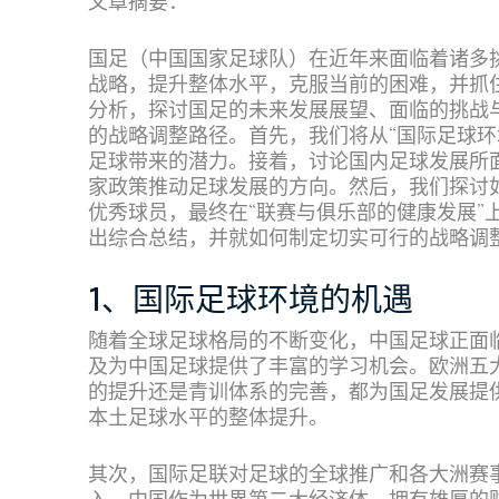
文章摘要：
国足（中国国家足球队）在近年来面临着诸多
战略，提升整体水平，克服当前的困难，并抓
分析，探讨国足的未来发展展望、面临的挑战
的战略调整路径。首先，我们将从“国际足球环
足球带来的潜力。接着，讨论国内足球发展所面
家政策推动足球发展的方向。然后，我们探讨如
优秀球员，最终在“联赛与俱乐部的健康发展”
出综合总结，并就如何制定切实可行的战略调
1、国际足球环境的机遇
随着全球足球格局的不断变化，中国足球正面
及为中国足球提供了丰富的学习机会。欧洲五
的提升还是青训体系的完善，都为国足发展提
本土足球水平的整体提升。
其次，国际足联对足球的全球推广和各大洲赛