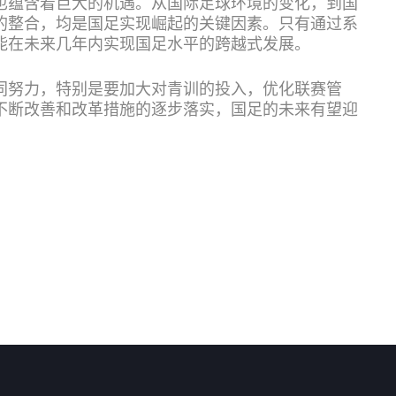
也蕴含着巨大的机遇。从国际足球环境的变化，到国
的整合，均是国足实现崛起的关键因素。只有通过系
能在未来几年内实现国足水平的跨越式发展。
同努力，特别是要加大对青训的投入，优化联赛管
不断改善和改革措施的逐步落实，国足的未来有望迎