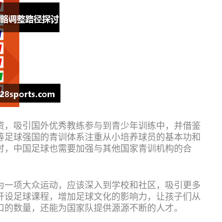
资，吸引国外优秀教练参与到青少年训练中，并借鉴
等足球强国的青训体系注重从小培养球员的基本功和
时，中国足球也需要加强与其他国家青训机构的合
为一项大众运动，应该深入到学校和社区，吸引更多
开设足球课程，增加足球文化的影响力，让孩子们从
口的数量，还能为国家队提供源源不断的人才。