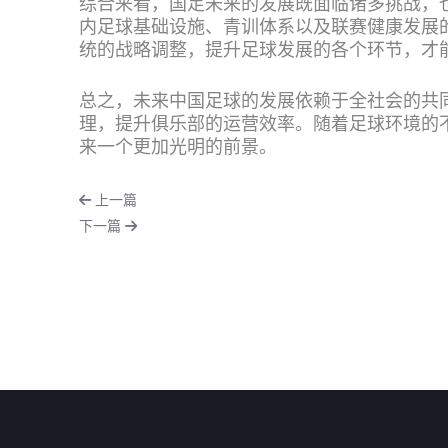
综合来看，国足未来的发展既面临诸多挑战，
内足球基础设施、青训体系以及联赛健康发展
统的战略调整，提升足球发展的各个环节，才
总之，未来中国足球的发展依赖于全社会的共
理，提升俱乐部的运营效率。随着足球环境的
来一个更加光明的前景。
上一篇
下一篇