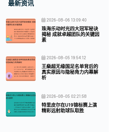
最新资讯
2026-08-06 13:09:40
珠海乐动时光四大冠军秘诀
揭秘 成就卓越团队的关键因
素
2026-08-05 19:54:12
王燊超无缘国足名单背后的
真实原因与隐秘角力内幕解
析
2026-08-05 02:21:58
特里皮尔在U19锦标赛上演
精彩远射助球队取胜