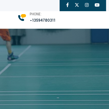
PHONE:
+13594780311