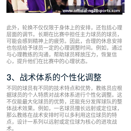
此外，轮换不仅仅限于身体上的安排，还包括心理
层面的调节。长期在比赛中担任主力球员的球员，
可能会感到精神上的疲劳。因此，合理的休息安排
也包括给予球员一定的心理调整时间。例如，通过
与心理教练的沟通，帮助球员释放压力，恢复信
心，提升他们在比赛中的心理状态。
3、战术体系的个性化调整
不同的球员有不同的技术特点和优势，教练员应根
据球员的个人特质对战术体系进行个性化调整。这
不仅能最大化球员的优势，还能充分发挥球队的整
体战术效果。例如，一名球员擅长远射或定位球，
那么教练在战术安排时可以多利用这位球员的特
点，设计一系列以远射或定位球为核心的进攻战
术。