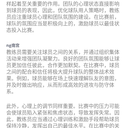
样起着至关重要的作用。团队的心理状态直接影响
到球员的表现，因此，优化球队用人策略时，教练
员应注重球员心理和团队氛围的建设。在比赛前，
球队的氛围应当是积极向上的，激励球员以最佳状
态投入比赛。
ng南宫
教练员需要关注球员之间的关系，并通过组织集体
活动来增强团队凝聚力。良好的团队氛围能够让球
员更加信任彼此，合作更加默契。在比赛中，球员
之间的配合和信任将极大提升球队的整体战术效
果。例如，球员能够在场上快速理解队友的意图，
并及时做出响应，从而形成高效的进攻与防守体
系。
此外，心理上的调节同样重要。比赛中的压力可能
会使球员陷入紧张和焦虑状态，导致发挥失常。因
此，教练员应当通过心理训练和激励手段帮助球员
保持冷静，发挥出自己的最佳水平。在比赛中的关