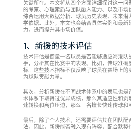
关键所在。本文将从四个方面详细探讨这一问
的考察、心理素质与团队融入能力、以及市场
综合运用大数据分析、球员历史表现、未来潜
学依据。此外，本文也会结合具体实例和最新
力，进而提升其市场价值。
1、新援的技术评估
技术评估是衡量一名球员是否能够适应海港队
手，分析其在比赛中的表现。比如，传球准确
标。这些技术指标不仅反映了球员在赛场上的
为球队贡献力量。
其次，分析新援在不同战术体系中的表现也是
术体系下取得过优异成绩，那么其适应性和贡
速转换和高位压迫，那么一名擅长快速传球和
最后，除了个人技术，还需要评估其在团队配
法，因此，新援能否融入现有阵容，配合默契