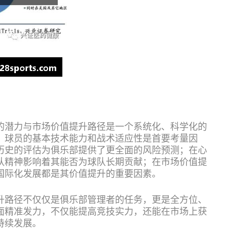
的潜力与市场价值提升路径是一个系统化、科学化的
，球员的基本技术能力和战术适应性是首要考量因
历史的评估为俱乐部提供了更全面的风险预测；在心
队精神影响着其能否为球队长期贡献；在市场价值提
国际化发展都是其价值提升的重要因素。
升路径不仅仅是俱乐部管理者的任务，更是全方位、
面精准发力，不仅能提高竞技实力，还能在市场上获
持续发展。