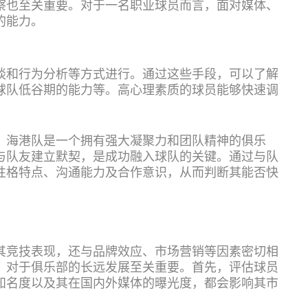
察也至关重要。对于一名职业球员而言，面对媒体、
的能力。
谈和行为分析等方式进行。通过这些手段，可以了解
球队低谷期的能力等。高心理素质的球员能够快速调
。海港队是一个拥有强大凝聚力和团队精神的俱乐
与队友建立默契，是成功融入球队的关键。通过与队
性格特点、沟通能力及合作意识，从而判断其能否快
其竞技表现，还与品牌效应、市场营销等因素密切相
，对于俱乐部的长远发展至关重要。首先，评估球员
知名度以及其在国内外媒体的曝光度，都会影响其市