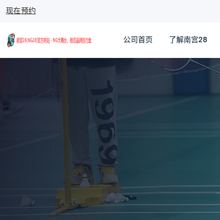
现在预约
公司首页
了解南宫28