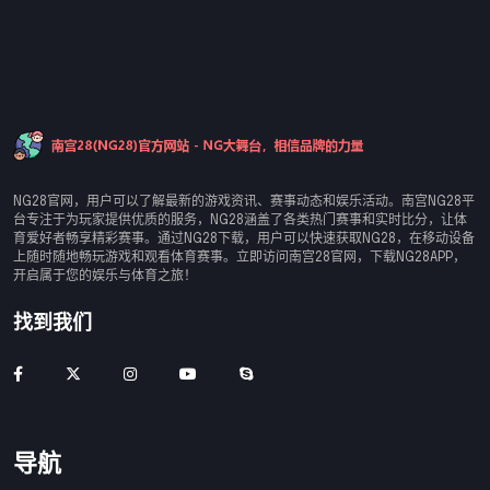
NG28官网，用户可以了解最新的游戏资讯、赛事动态和娱乐活动。南宫NG28平
台专注于为玩家提供优质的服务，NG28涵盖了各类热门赛事和实时比分，让体
育爱好者畅享精彩赛事。通过NG28下载，用户可以快速获取NG28，在移动设备
上随时随地畅玩游戏和观看体育赛事。立即访问南宫28官网，下载NG28APP，
开启属于您的娱乐与体育之旅！
找到我们
导航