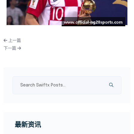
上一篇
下一篇
最新资讯