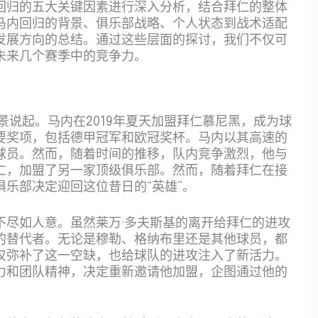
回归的五大关键因素进行深入分析，结合拜仁的整体
马内回归的背景、俱乐部战略、个人状态到战术适配
发展方向的总结。通过这些层面的探讨，我们不仅可
未来几个赛季中的竞争力。
景说起。马内在2019年夏天加盟拜仁慕尼黑，成为球
要奖项，包括德甲冠军和欧冠奖杯。马内以其高速的
球员。然而，随着时间的推移，队内竞争激烈，他与
仁，加盟了另一家顶级俱乐部。然而，随着拜仁在接
乐部决定迎回这位昔日的“英雄”。
不尽如人意。虽然莱万·多夫斯基的离开给拜仁的进攻
的替代者。无论是穆勒、格纳布里还是其他球员，都
仅弥补了这一空缺，也给球队的进攻注入了新活力。
力和团队精神，决定重新邀请他加盟，企图通过他的