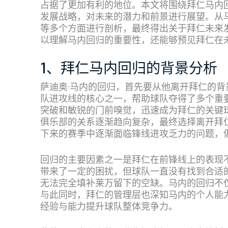
占据了更加有利的地位。本文将围绕拜仁马内
发展战略，对未来的潜力和前景进行展望。从
等多个方面进行剖析，最终得出关于拜仁未来
以理解马内回归的重要性，还能够预见拜仁在
1、拜仁马内回归的背景分析
萨迪奥·马内的回归，首先要从他离开拜仁的背
队进攻线的核心之一，帮助球队夺得了多个重
突破和敏锐的门前嗅觉，迅速成为拜仁的关键
俱乐部的关系逐渐趋向复杂，最终选择离开拜
下来的赛季中逐渐面临锋线进攻乏力的问题，俱
回归的主要因素之一是拜仁在前锋线上的表现
带来了一定的困扰，但球队一直没有找到合适
无法完全填补莱万留下的空缺。马内的回归不
与此同时，拜仁的管理层也深知马内的个人能
经验与能力提升球队整体竞争力。