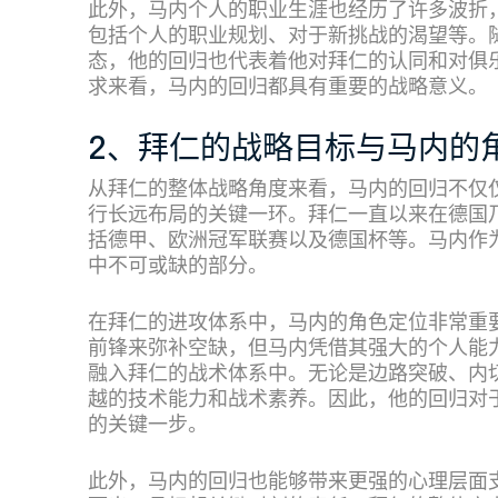
此外，马内个人的职业生涯也经历了许多波折
包括个人的职业规划、对于新挑战的渴望等。
态，他的回归也代表着他对拜仁的认同和对俱
求来看，马内的回归都具有重要的战略意义。
2、拜仁的战略目标与马内的
从拜仁的整体战略角度来看，马内的回归不仅
行长远布局的关键一环。拜仁一直以来在德国
括德甲、欧洲冠军联赛以及德国杯等。马内作
中不可或缺的部分。
在拜仁的进攻体系中，马内的角色定位非常重
前锋来弥补空缺，但马内凭借其强大的个人能
融入拜仁的战术体系中。无论是边路突破、内
越的技术能力和战术素养。因此，他的回归对
的关键一步。
此外，马内的回归也能够带来更强的心理层面