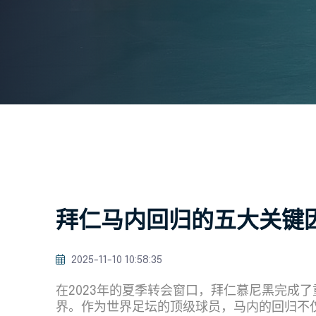
拜仁马内回归的五大关键
2025-11-10 10:58:35
在2023年的夏季转会窗口，拜仁慕尼黑完成了
界。作为世界足坛的顶级球员，马内的回归不