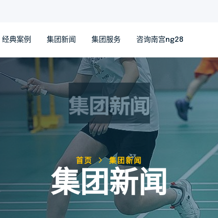
经典案例
集团新闻
集团服务
咨询南宫ng28
首页
集团新闻
集团新闻