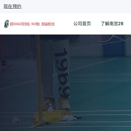
现在预约
公司首页
了解南宫28