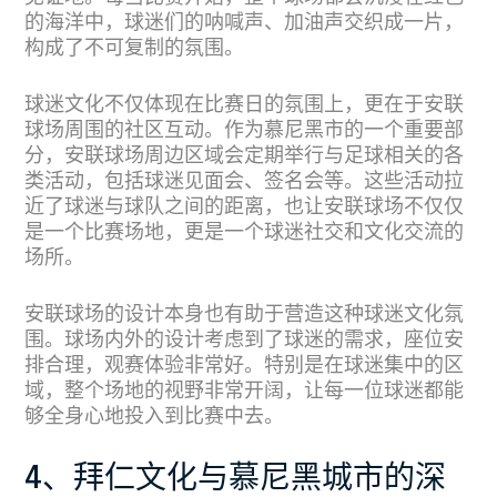
的海洋中，球迷们的呐喊声、加油声交织成一片，
构成了不可复制的氛围。
球迷文化不仅体现在比赛日的氛围上，更在于安联
球场周围的社区互动。作为慕尼黑市的一个重要部
分，安联球场周边区域会定期举行与足球相关的各
类活动，包括球迷见面会、签名会等。这些活动拉
近了球迷与球队之间的距离，也让安联球场不仅仅
是一个比赛场地，更是一个球迷社交和文化交流的
场所。
安联球场的设计本身也有助于营造这种球迷文化氛
围。球场内外的设计考虑到了球迷的需求，座位安
排合理，观赛体验非常好。特别是在球迷集中的区
域，整个场地的视野非常开阔，让每一位球迷都能
够全身心地投入到比赛中去。
4、拜仁文化与慕尼黑城市的深