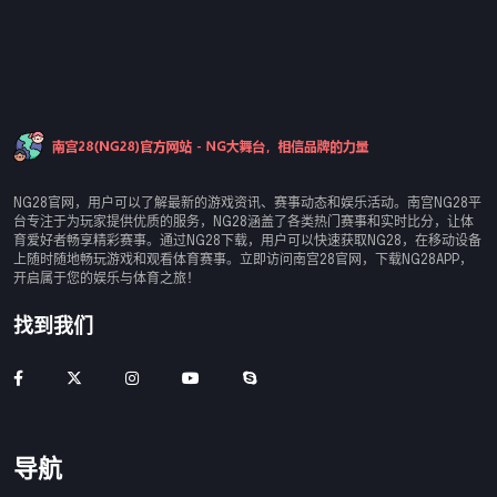
NG28官网，用户可以了解最新的游戏资讯、赛事动态和娱乐活动。南宫NG28平
台专注于为玩家提供优质的服务，NG28涵盖了各类热门赛事和实时比分，让体
育爱好者畅享精彩赛事。通过NG28下载，用户可以快速获取NG28，在移动设备
上随时随地畅玩游戏和观看体育赛事。立即访问南宫28官网，下载NG28APP，
开启属于您的娱乐与体育之旅！
找到我们
导航