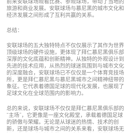
前来安联球场观看比赛、参观球场，带动了当地的
旅游和商业发展。安联球场与慕尼黑的城市文化和
经济发展之间形成了互利共赢的关系。
总结：
安联球场的五大独特特点不仅仅展示了其作为世界
顶级球场的硬件设施，更体现了拜仁慕尼黑俱乐部
深厚的文化底蕴和创新精神。从独特的外观设计到
先进的技术应用，从热烈的球迷氛围到与城市文化
的深度融合，安联球场已不仅仅是一个体育竞技场
所，更是拜仁慕尼黑与慕尼黑城市之间精神纽带的
象征。它代表着德国足球的现代化发展，也展现了
足球文化在全球范围内的影响力。
总的来说，安联球场不仅仅是拜仁慕尼黑俱乐部的
“主场”，它更像是一座文化殿堂，承载着德国足球
的骄傲与荣耀。无论是从球迷的热情、技术的创
新，还是球场与城市之间的关系来看，安联球场无