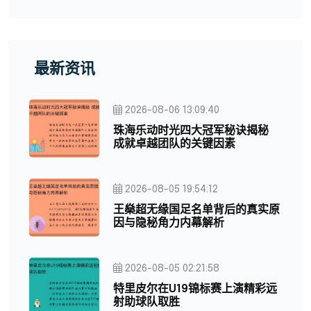
最新资讯
2026-08-06 13:09:40
珠海乐动时光四大冠军秘诀揭秘
成就卓越团队的关键因素
2026-08-05 19:54:12
王燊超无缘国足名单背后的真实原
因与隐秘角力内幕解析
2026-08-05 02:21:58
特里皮尔在U19锦标赛上演精彩远
射助球队取胜