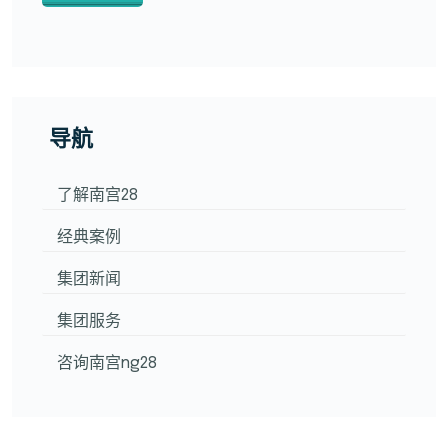
导航
了解南宫28
经典案例
集团新闻
集团服务
咨询南宫ng28