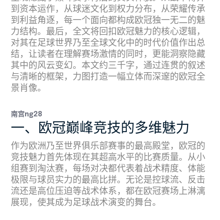
到资本运作，从球迷文化到权力分布，从荣耀传承
到利益角逐，每一个面向都构成欧冠独一无二的魅
力结构。最后，全文将回扣欧冠魅力的核心逻辑，
对其在足球世界乃至全球文化中的时代价值作出总
结，让读者在理解赛场激情的同时，更能洞察隐藏
其中的风云变幻。本文约三千字，通过连贯的叙述
与清晰的框架，力图打造一幅立体而深邃的欧冠全
景肖像。
南宫ng28
一、欧冠巅峰竞技的多维魅力
作为欧洲乃至世界俱乐部赛事的最高殿堂，欧冠的
竞技魅力首先体现在其超高水平的比赛质量。从小
组赛到淘汰赛，每场对决都代表着战术精度、体能
极限与球员实力的最高比拼。无论是控球流、反击
流还是高位压迫等战术体系，都在欧冠赛场上淋漓
展现，使其成为足球战术演变的舞台。