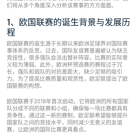
们将从多个角度深入分析该赛事的方方面面。
1、欧国联赛的诞生背景与发展历
程
欧国联赛的诞生源于长期以来欧洲足球界对国际赛
事体系的反思。过去，国际友谊赛普遍被认为缺乏
竞技性，很多强队会派出替补阵容，比赛的实际意
义较为薄弱。此外，欧洲杯预选赛的赛程过于冗
长，强队和弱队的对抗差距大，缺少足够的吸引
力。为了提高比赛质量和观赏性，欧足联提出了欧
国联赛的构想。
欧国联赛于2018年首次启动，它将欧洲的所有国家
队分成不同的联赛和小组，确保每一场比赛都具有
竞争性。通过这一新的赛制，欧足联希望能够提升
国家队之间的竞技水平，同时减少无意义的友谊
赛，让欧洲的国际比赛更具看点。