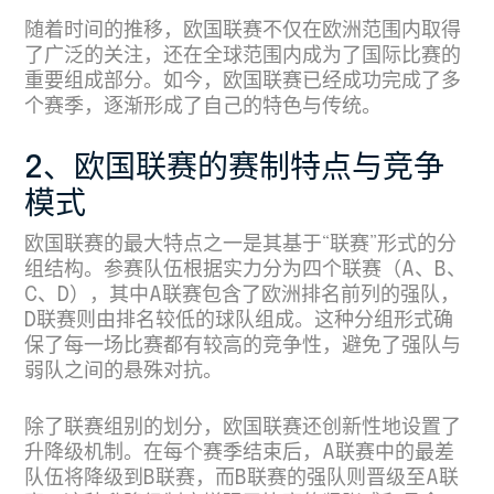
随着时间的推移，欧国联赛不仅在欧洲范围内取得
了广泛的关注，还在全球范围内成为了国际比赛的
重要组成部分。如今，欧国联赛已经成功完成了多
个赛季，逐渐形成了自己的特色与传统。
2、欧国联赛的赛制特点与竞争
模式
欧国联赛的最大特点之一是其基于“联赛”形式的分
组结构。参赛队伍根据实力分为四个联赛（A、B、
C、D），其中A联赛包含了欧洲排名前列的强队，
D联赛则由排名较低的球队组成。这种分组形式确
保了每一场比赛都有较高的竞争性，避免了强队与
弱队之间的悬殊对抗。
除了联赛组别的划分，欧国联赛还创新性地设置了
升降级机制。在每个赛季结束后，A联赛中的最差
队伍将降级到B联赛，而B联赛的强队则晋级至A联