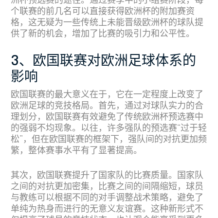
洲杯预选赛的途径。通过赛季中的小组赛阶段，每
个联赛的前几名可以直接获得欧洲杯的附加赛资
格，这无疑为一些传统上未能晋级欧洲杯的球队提
供了新的机会，增加了比赛的吸引力和公平性。
3、欧国联赛对欧洲足球体系的
影响
欧国联赛的最大意义在于，它在一定程度上改变了
欧洲足球的竞技格局。首先，通过对球队实力的合
理划分，欧国联赛有效避免了传统欧洲杯预选赛中
的强弱不均现象。以往，许多强队的预选赛“过于轻
松”，但在欧国联赛的框架下，强队间的对抗更加频
繁，整体赛事水平有了显著提高。
其次，欧国联赛提升了国家队的比赛质量。国家队
之间的对抗更加密集，比赛之间的间隔缩短，球员
与教练可以根据不同的对手调整战术策略，避免了
单纯为热身而进行的无意义友谊赛。这种新形式不