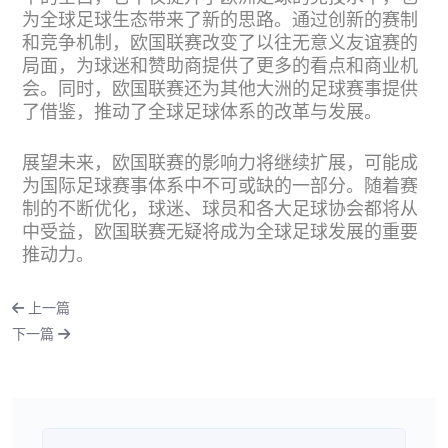
为全球足球生态带来了新的思路。通过创新的赛制
和竞争机制，欧国联赛改变了以往无意义友谊赛的
局面，为球迷和赞助商提供了更多的看点和商业机
会。同时，欧国联赛还为其他大洲的足球赛事提供
了借鉴，推动了全球足球体系的改革与发展。
展望未来，欧国联赛的影响力将继续扩展，可能成
为国际足球赛事体系中不可或缺的一部分。随着赛
制的不断优化，球迷、球员和各大足球协会都将从
中受益，欧国联赛无疑将成为全球足球发展的重要
推动力。
上一篇
下一篇