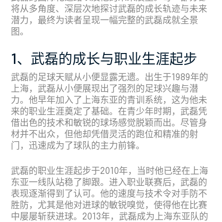
将从多角度、深层次地探讨武磊的成长轨迹与未来
潜力，最终为读者呈现一幅完整的武磊成就全景
图。
1、武磊的成长与职业生涯起步
武磊的足球天赋从小便显露无遗。出生于1989年的
上海，武磊从小便展现出了强烈的足球兴趣与潜
力。他早年加入了上海东亚的青训系统，这为他未
来的职业生涯奠定了基础。在青少年时期，武磊凭
借出色的技术和敏锐的球场感觉脱颖而出。尽管身
材并不出众，但他却凭借灵活的跑位和精准的射
门，迅速成为了球队的主力前锋。
武磊的职业生涯起步于2010年，当时他已经在上海
东亚一线队站稳了脚跟。进入职业联赛后，武磊的
表现逐渐得到了认可。他的速度与技术令对手防不
胜防，尤其是他对进球的敏锐嗅觉，使得他在比赛
中屡屡斩获进球。2013年，武磊成为上海东亚队的