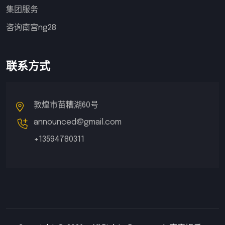
集团服务
咨询南宫ng28
联系方式
敦煌市苗糟湖60号
announced@gmail.com
+13594780311