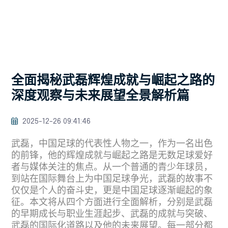
全面揭秘武磊辉煌成就与崛起之路的
深度观察与未来展望全景解析篇
2025-12-26 09:41:46
武磊，中国足球的代表性人物之一，作为一名出色
的前锋，他的辉煌成就与崛起之路是无数足球爱好
者与媒体关注的焦点。从一个普通的青少年球员，
到站在国际舞台上为中国足球争光，武磊的故事不
仅仅是个人的奋斗史，更是中国足球逐渐崛起的象
征。本文将从四个方面进行全面解析，分别是武磊
的早期成长与职业生涯起步、武磊的成就与突破、
武磊的国际化道路以及他的未来展望。每一部分都