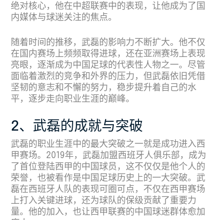
绝对核心，他在中超联赛中的表现，让他成为了国
内媒体与球迷关注的焦点。
随着时间的推移，武磊的影响力不断扩大。他不仅
在国内赛场上频频取得进球，还在亚洲赛场上表现
亮眼，逐渐成为中国足球的代表性人物之一。尽管
面临着激烈的竞争和外界的压力，但武磊依旧凭借
坚韧的意志和不懈的努力，稳步提升着自己的水
平，逐步走向职业生涯的巅峰。
2、武磊的成就与突破
武磊的职业生涯中的最大突破之一就是成功进入西
甲赛场。2019年，武磊加盟西班牙人俱乐部，成为
了首位登陆西甲的中国球员，这不仅仅是他个人的
荣誉，也被看作是中国足球历史上的一大突破。武
磊在西班牙人队的表现可圈可点，不仅在西甲赛场
上打入关键进球，还为球队的保级贡献了重要力
量。他的加入，也让西甲联赛的中国球迷群体愈加