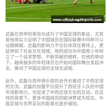
武磊在西甲的表现也成为了中国足球的象征，尤其
是他用实力证明了中国球员在国际联赛中同样可以
站稳脚跟。武磊的影响力不仅仅体现在赛场上，更
延伸到了社会文化领域，他的成功为中国青少年树
立了一个追求梦想、不断突破的榜样。在他的带动
下，越来越多的年轻球员也开始向国际舞台发起冲
击，推动了中国足球的全球化进程。
此外，武磊与西甲俱乐部的合作也推动了中西足球
的交流。武磊的加盟不仅提升了西班牙人队的中国
市场影响力，也促进了中西足球文化的互动。在这
样的背景下，更多中国球员的欧洲梦成为现实，中
国足球与世界足坛的距离也逐步缩短。