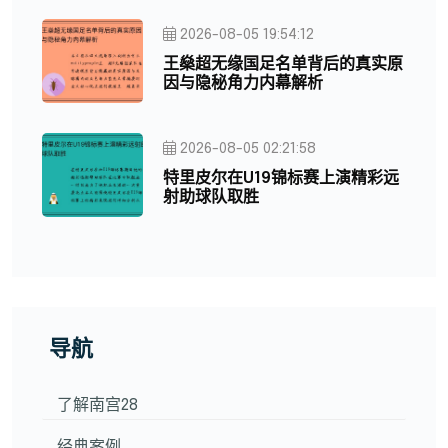
2026-08-05 19:54:12
王燊超无缘国足名单背后的真实原
因与隐秘角力内幕解析
2026-08-05 02:21:58
特里皮尔在U19锦标赛上演精彩远
射助球队取胜
导航
了解南宫28
经典案例