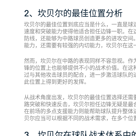
2、坎贝尔的最佳位置分析
坎贝尔的最佳位置到底应当是什么，一直是球
速度和突破能力使得他适合担任边锋一职。在
防线，还能够为中路球员创造更多的进攻空间
能力，还需要有较强的内切能力，坎贝尔在这
然而，坎贝尔在中路的表现同样不容忽视。作
锋的位置上也能够提供不小的战术价值。在这
过与其他攻击球员的配合，进一步激活球队的
此位置上得到更好的发挥。
从战术角度出发，坎贝尔的最佳位置选择还需
路突破和快速反击，坎贝尔担任边锋无疑是最
在前场的多点支援能力则能帮助球队提升整体
贝尔应当可以根据不同的战术需求，在多个位
3、坎贝尔在球队战术体系中