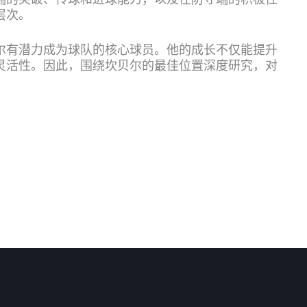
端的突破、传球和进球能力，以及在防守端的积极性
层次。
尔有潜力成为球队的核心球员。他的成长不仅能提升
灵活性。因此，围绕坎贝尔的最佳位置深度研究，对
。