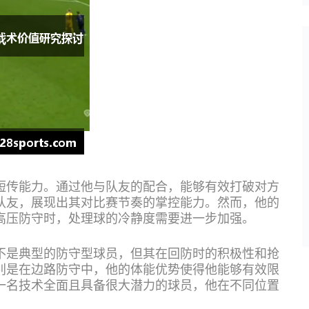
短传能力。通过他与队友的配合，能够有效打破对方
队友，展现出其对比赛节奏的掌控能力。然而，他的
高压防守时，处理球的冷静度需要进一步加强。
不是典型的防守型球员，但其在回防时的积极性和抢
别是在边路防守中，他的体能优势使得他能够有效限
一名技术全面且具备很大潜力的球员，他在不同位置