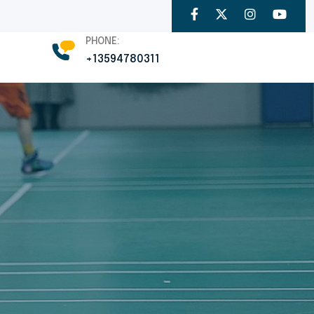
PHONE:
+13594780311