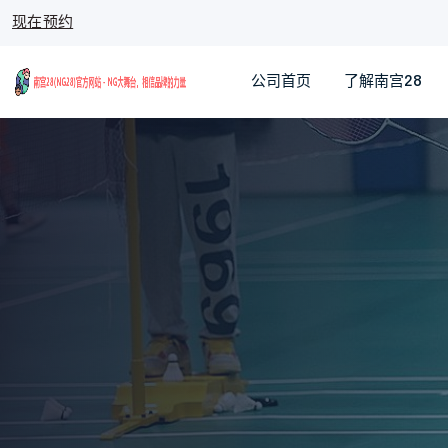
现在预约
公司首页
了解南宫28