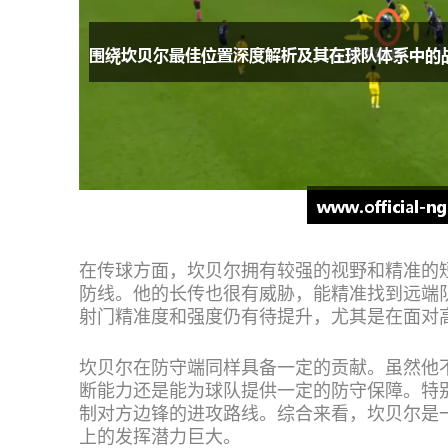
在传球方面，坎贝尔拥有较强的视野和精准的
防线。他的长传也很有威胁，能精准找到远端
射门精准度和强度仍有待提升，尤其是在面对
坎贝尔在防守端同样具备一定的贡献。虽然他
断能力还是能为球队提供一定的防守保障。特
制对方边锋的进攻路线。综合来看，坎贝尔是
上的发挥潜力巨大。