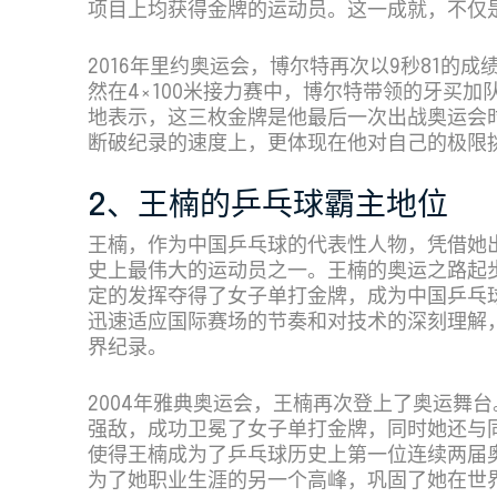
项目上均获得金牌的运动员。这一成就，不仅
2016年里约奥运会，博尔特再次以9秒81的成绩
然在4×100米接力赛中，博尔特带领的牙买
地表示，这三枚金牌是他最后一次出战奥运会
断破纪录的速度上，更体现在他对自己的极限
2、王楠的乒乓球霸主地位
王楠，作为中国乒乓球的代表性人物，凭借她
史上最伟大的运动员之一。王楠的奥运之路起步
定的发挥夺得了女子单打金牌，成为中国乒乓
迅速适应国际赛场的节奏和对技术的深刻理解
界纪录。
2004年雅典奥运会，王楠再次登上了奥运舞
强敌，成功卫冕了女子单打金牌，同时她还与
使得王楠成为了乒乓球历史上第一位连续两届
为了她职业生涯的另一个高峰，巩固了她在世