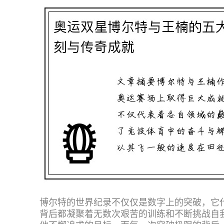
博尔特的世界纪录不仅仅是数字上的突破，它
背后都凝聚着无数次艰苦的训练和不断挑战自