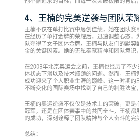
他不懈追求的目标，而每一次突破极限的背后
4、王楠的完美逆袭与团队荣
王楠不仅在单打比赛中屡创佳绩，她在团队赛事
在经历了单打金牌的荣耀后，迅速调整心态，
队夺得了女子团体金牌。王楠与队友们的默契
金的关键因素。她的无私奉献精神和团队意识
在2008年北京奥运会之前，王楠也经历了不少
体状态下滑以及技术瓶颈的问题。然而，王楠
成功迎来了个人职业生涯的巅峰。这一时期的
不断变化的国际赛场中找到了自己的制胜法宝
王楠的奥运逆袭不仅仅是技术上的突破，更是
冠军，还是在团体赛事中的共同奋斗，王楠都
的成功，深刻诠释了团队精神与个人奋斗的完
总结：