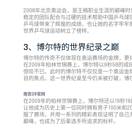
2008年北京奥运会，是王楠职业生涯的巅峰
稳定的团队配合与过硬的技术帮助中国乒乓球
乒乓球带来了辉煌的成绩，也让她的名字牢牢
世界乒乓球运动树立了榜样。
3、博尔特的世界纪录之巅
博尔特的传奇不仅体现在奥运赛场的金牌，更
在2009年柏林世锦赛上，博尔特以9秒58的
惊叹不已。此时的博尔特不仅仅是一个奥运金
目的焦点。这一世界纪录至今仍未被打破，博
南宫28官网
在2009年的柏林世锦赛上，博尔特还以19秒
让他成为历史上第一位同时拥有男子100米和
服了赛场，并用一系列的精彩表现证明了自己无
巅峰，也成为了后辈选手所追求的标杆。