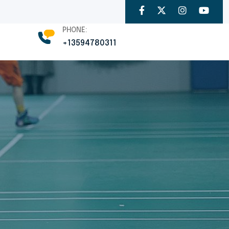
PHONE:
+13594780311