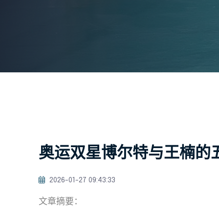
奥运双星博尔特与王楠的
2026-01-27 09:43:33
文章摘要：