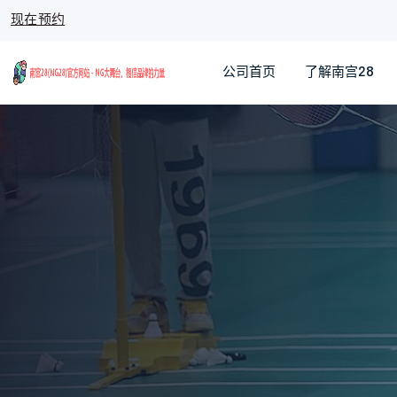
现在预约
公司首页
了解南宫28