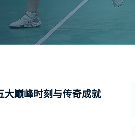
五大巅峰时刻与传奇成就