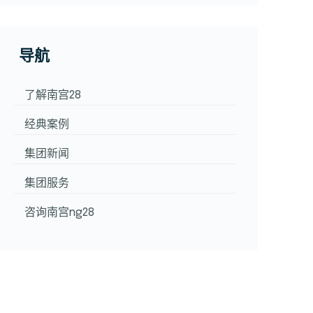
导航
了解南宫28
经典案例
集团新闻
集团服务
咨询南宫ng28