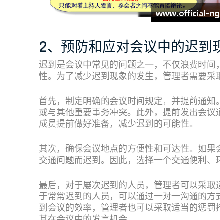
2、预防和应对会议中的迟到
迟到是会议中常见的问题之一，不仅浪费时间
性。为了减少迟到现象的发生，管理者需要采
首先，制定明确的会议时间规定，并提前通知
或与其他重要事务冲突。此外，提前发出会议
成员提前做好准备，减少迟到的可能性。
其次，确保会议地点的方便性和可达性。如果
交通问题而迟到。因此，选择一个交通便利、
最后，对于屡次迟到的人员，管理者可以采取
于常常迟到的人员，可以通过一对一沟通的方
到会议的效率，管理者也可以采取适当的惩罚
其在会议中的发言机会。