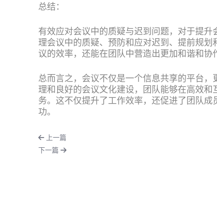
总结：
有效应对会议中的质疑与迟到问题，对于提升
理会议中的质疑、预防和应对迟到、提前规划
议的效率，还能在团队中营造出更加和谐和协
总而言之，会议不仅是一个信息共享的平台，
理和良好的会议文化建设，团队能够在高效和
务。这不仅提升了工作效率，还促进了团队成
功。
上一篇
下一篇