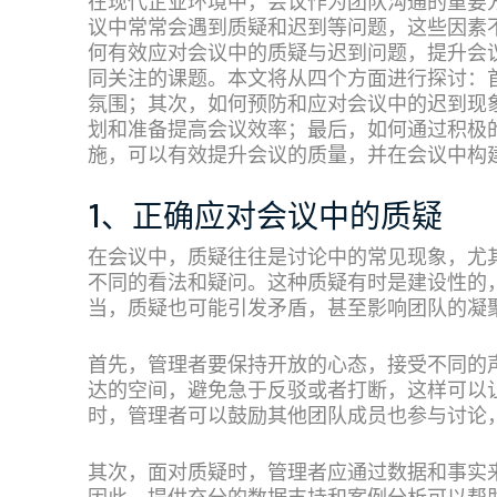
在现代企业环境中，会议作为团队沟通的重要
议中常常会遇到质疑和迟到等问题，这些因素
何有效应对会议中的质疑与迟到问题，提升会
同关注的课题。本文将从四个方面进行探讨：
氛围；其次，如何预防和应对会议中的迟到现
划和准备提高会议效率；最后，如何通过积极
施，可以有效提升会议的质量，并在会议中构
1、正确应对会议中的质疑
在会议中，质疑往往是讨论中的常见现象，尤
不同的看法和疑问。这种质疑有时是建设性的
当，质疑也可能引发矛盾，甚至影响团队的凝
首先，管理者要保持开放的心态，接受不同的
达的空间，避免急于反驳或者打断，这样可以
时，管理者可以鼓励其他团队成员也参与讨论
其次，面对质疑时，管理者应通过数据和事实