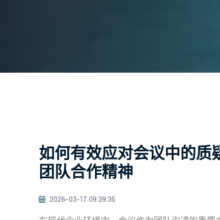
如何有效应对会议中的质
团队合作精神
2026-03-17 09:39:35