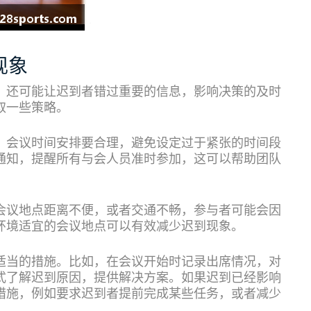
现象
，还可能让迟到者错过重要的信息，影响决策的及时
取一些策略。
。会议时间安排要合理，避免设定过于紧张的时间段
通知，提醒所有与会人员准时参加，这可以帮助团队
会议地点距离不便，或者交通不畅，参与者可能会因
环境适宜的会议地点可以有效减少迟到现象。
适当的措施。比如，在会议开始时记录出席情况，对
式了解迟到原因，提供解决方案。如果迟到已经影响
措施，例如要求迟到者提前完成某些任务，或者减少