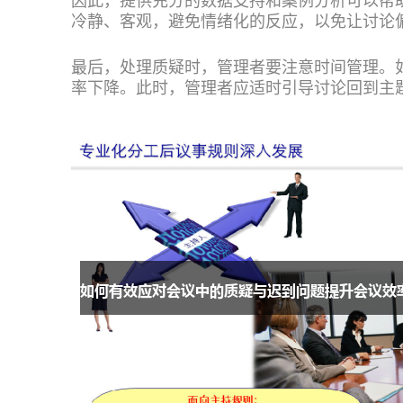
因此，提供充分的数据支持和案例分析可以帮
冷静、客观，避免情绪化的反应，以免让讨论
最后，处理质疑时，管理者要注意时间管理。
率下降。此时，管理者应适时引导讨论回到主