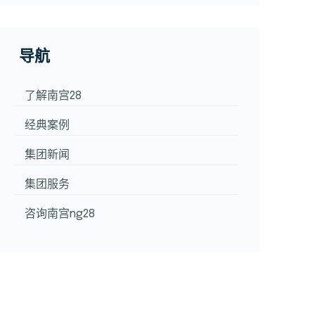
导航
了解南宫28
经典案例
集团新闻
集团服务
咨询南宫ng28