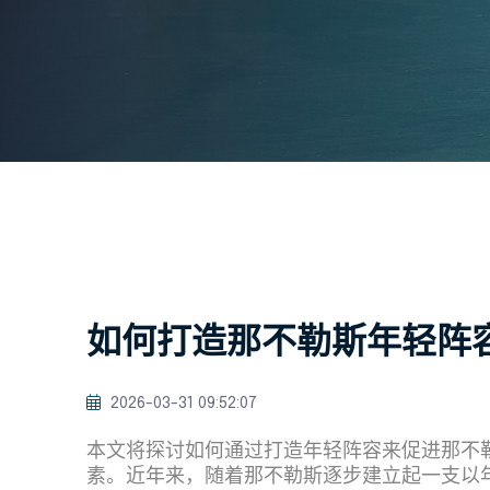
如何打造那不勒斯年轻阵
2026-03-31 09:52:07
本文将探讨如何通过打造年轻阵容来促进那不
素。近年来，随着那不勒斯逐步建立起一支以