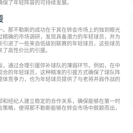
确保了年轻阵容的可持续发展。
援
一。那不勒斯的成功在于其在转会市场上的独到眼光
过精确的市场调研，发现具备潜力的年轻球员，并为
斯引进了一些来自低级别联赛的年轻球员，这些球员
来了高性价比的引援。
板，通过合理引援弥补球队的薄弱环节。例如，在中
契合的年轻球员，这种精准的引援方式确保了球队阵
整体竞争力，也为年轻球员提供了与老将并肩作战的
部和经纪人建立稳定的合作关系，确保能够在第一时
会策略，使得那不勒斯能够在转会市场中脱颖而出，
。