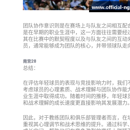
团队协作意识则是在赛场上与队友之间相互配
是在早期的职业生涯中，这一方面往往需要经
其在比赛中的默契程度以及与队友之间的互动
员，通常能够成为团队的核心，并带领球队走
南宫28
总结：
在评估年轻球员的表现与竞技影响力时，我们
考虑球员的心理素质、战术理解与团队协作能
业生涯中取得成功。随着时间的推移，年轻球
和战术理解的成长速度更直接影响其发展潜力
因此，对于教练团队和俱乐部管理者而言，在
重视其心理调节和战术思维的提升。通过科学