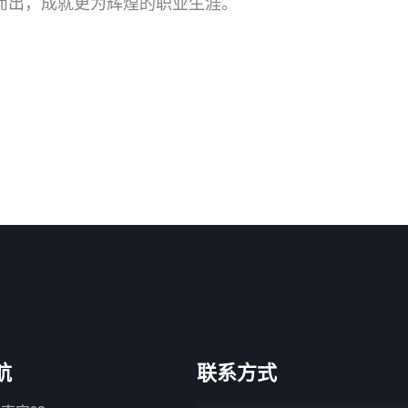
而出，成就更为辉煌的职业生涯。
航
联系方式