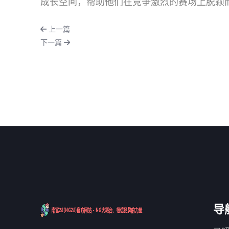
成长空间，帮助他们在竞争激烈的赛场上脱颖
上一篇
下一篇
导