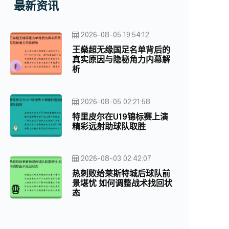
最新资讯
2026-08-05 19:54:12
王燊超无缘国足名单背后的
真实原因与隐秘角力内幕解
析
2026-08-05 02:21:58
特里皮尔在U19锦标赛上演
精彩远射助球队取胜
2026-08-03 02:42:07
热刺败给莱斯特城后球队前
景堪忧 如何调整战术找回状
态