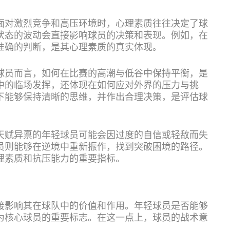
面对激烈竞争和高压环境时，心理素质往往决定了球
状态的波动会直接影响球员的决策和表现。例如，在
准确的判断，是其心理素质的真实体现。
球员而言，如何在比赛的高潮与低谷中保持平衡，是
中的临场发挥，还体现在如何应对外界的压力与挑
下能够保持清晰的思维，并作出合理决策，是评估球
天赋异禀的年轻球员可能会因过度的自信或轻敌而失
员则能够在逆境中重新振作，找到突破困境的路径。
理素质和抗压能力的重要指标。
接影响其在球队中的价值和作用。年轻球员是否能够
为核心球员的重要标志。在这一点上，球员的战术意