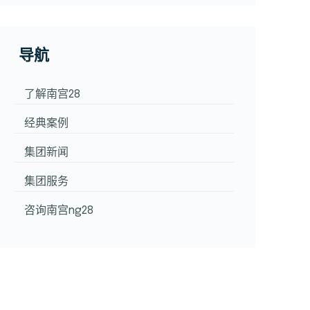
导航
了解南宫28
经典案例
集团新闻
集团服务
咨询南宫ng28