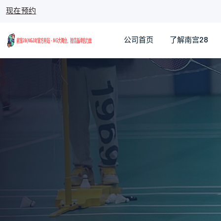
现在预约
公司首页
了解南宫28