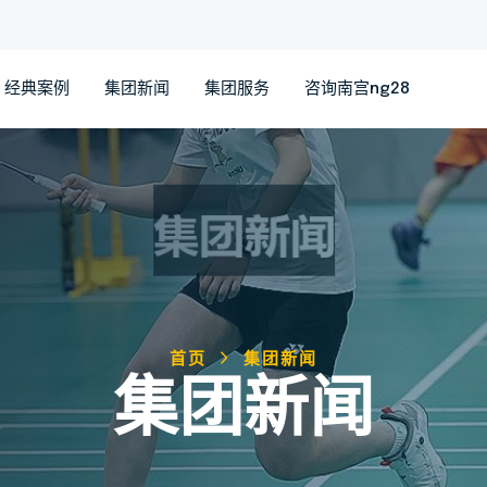
经典案例
集团新闻
集团服务
咨询南宫ng28
首页
集团新闻
集团新闻