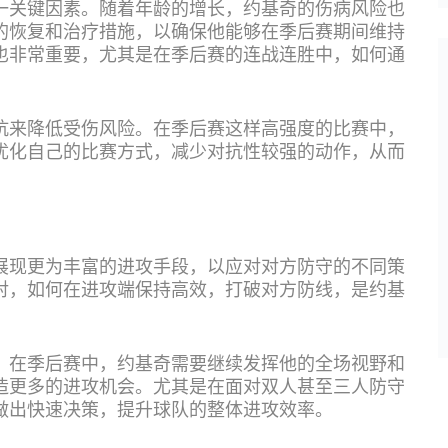
一关键因素。随着年龄的增长，约基奇的伤病风险也
的恢复和治疗措施，以确保他能够在季后赛期间维持
也非常重要，尤其是在季后赛的连战连胜中，如何通
抗来降低受伤风险。在季后赛这样高强度的比赛中，
优化自己的比赛方式，减少对抗性较强的动作，从而
展现更为丰富的进攻手段，以应对对方防守的不同策
对，如何在进攻端保持高效，打破对方防线，是约基
。在季后赛中，约基奇需要继续发挥他的全场视野和
造更多的进攻机会。尤其是在面对双人甚至三人防守
做出快速决策，提升球队的整体进攻效率。