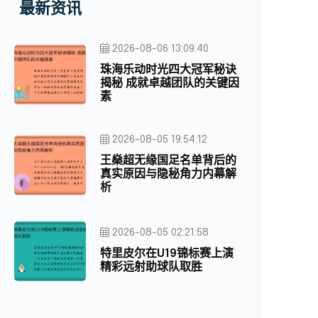
最新资讯
2026-08-06 13:09:40
珠海乐动时光四大冠军秘诀
揭秘 成就卓越团队的关键因
素
2026-08-05 19:54:12
王燊超无缘国足名单背后的
真实原因与隐秘角力内幕解
析
2026-08-05 02:21:58
特里皮尔在U19锦标赛上演
精彩远射助球队取胜