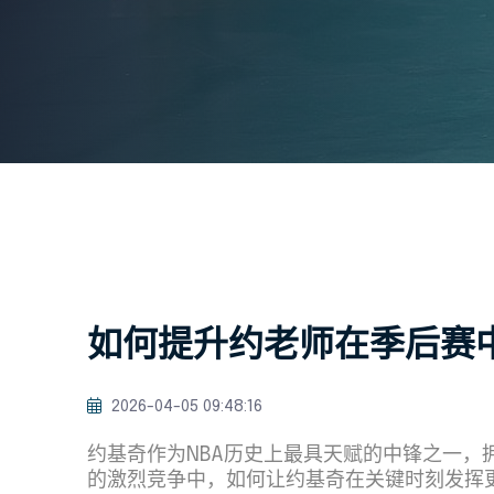
如何提升约老师在季后赛
2026-04-05 09:48:16
约基奇作为NBA历史上最具天赋的中锋之一，
的激烈竞争中，如何让约基奇在关键时刻发挥