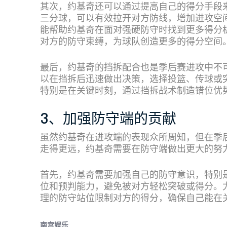
其次，约基奇还可以通过提高自己的得分手段
三分球，可以有效拉开对方防线，增加进攻空
能帮助约基奇在面对强硬防守时找到更多得分
对方的防守束缚，为球队创造更多的得分空间
最后，约基奇的挡拆配合也是季后赛进攻中不
以在挡拆后迅速做出决策，选择投篮、传球或
特别是在关键时刻，通过挡拆战术制造错位优
3、加强防守端的贡献
虽然约基奇在进攻端的表现众所周知，但在季
走得更远，约基奇需要在防守端做出更大的努
首先，约基奇需要加强自己的防守意识，特别
位和预判能力，避免被对方轻松突破或得分。
理的防守站位限制对方的得分，确保自己能在
南宫娱乐