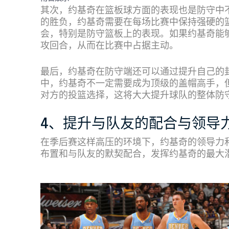
其次，约基奇在篮板球方面的表现也是防守中
的胜负，约基奇需要在每场比赛中保持强硬的
会，特别是防守篮板上的表现。如果约基奇能
攻回合，从而在比赛中占据主动。
最后，约基奇在防守端还可以通过提升自己的
中，约基奇不一定需要成为顶级的盖帽高手，
对方的投篮选择，这将大大提升球队的整体防
4、提升与队友的配合与领导
在季后赛这样高压的环境下，约基奇的领导力
布置和与队友的默契配合，发挥约基奇的最大