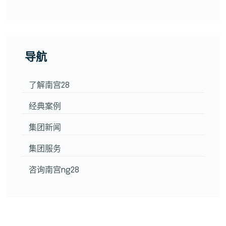
导航
了解南宫28
经典案例
集团新闻
集团服务
咨询南宫ng28