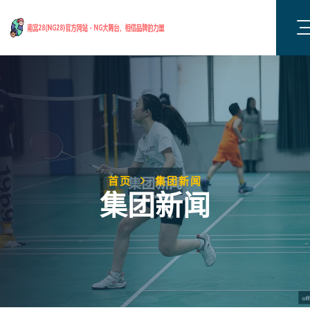
首页
集团新闻
集团新闻