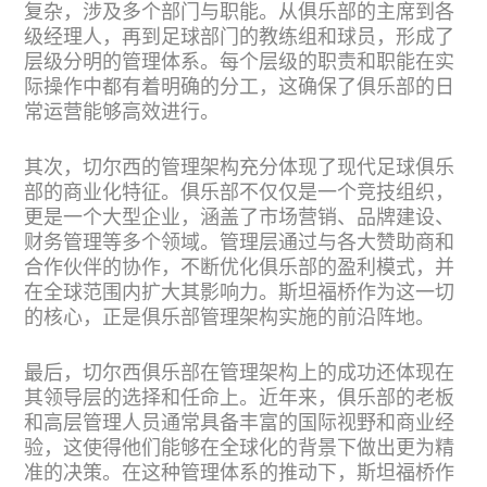
复杂，涉及多个部门与职能。从俱乐部的主席到各
级经理人，再到足球部门的教练组和球员，形成了
层级分明的管理体系。每个层级的职责和职能在实
际操作中都有着明确的分工，这确保了俱乐部的日
常运营能够高效进行。
其次，切尔西的管理架构充分体现了现代足球俱乐
部的商业化特征。俱乐部不仅仅是一个竞技组织，
更是一个大型企业，涵盖了市场营销、品牌建设、
财务管理等多个领域。管理层通过与各大赞助商和
合作伙伴的协作，不断优化俱乐部的盈利模式，并
在全球范围内扩大其影响力。斯坦福桥作为这一切
的核心，正是俱乐部管理架构实施的前沿阵地。
最后，切尔西俱乐部在管理架构上的成功还体现在
其领导层的选择和任命上。近年来，俱乐部的老板
和高层管理人员通常具备丰富的国际视野和商业经
验，这使得他们能够在全球化的背景下做出更为精
准的决策。在这种管理体系的推动下，斯坦福桥作