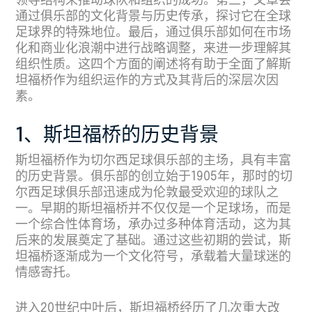
领导结构来推动球队和组织的成功。第三，文章会
通过俱乐部的文化背景与历史传承，探讨它在全球
足球界的特殊地位。最后，通过俱乐部如何在市场
化和商业化浪潮中进行战略调整，来进一步理解其
组织性质。这四个方面的阐述将有助于全面了解斯
坦福桥作为组织运作的方式及其背后的深层次因
素。
1、斯坦福桥的历史背景
斯坦福桥作为切尔西足球俱乐部的主场，具有丰富
的历史背景。俱乐部的创立始于1905年，那时的切
尔西足球俱乐部迅速成为伦敦最受欢迎的球队之
一。早期的斯坦福桥并不仅仅是一个足球场，而是
一个综合性体育场，承办过多种体育活动，这为其
后来的发展奠定了基础。通过这些初期的尝试，斯
坦福桥逐渐成为一个文化符号，承载着大量球迷的
情感寄托。
进入20世纪中叶后，斯坦福桥经历了几次重大改