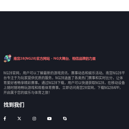
NG28官网，用户可以了解最新的游戏资讯、赛事动态和娱乐活动。南宫NG28平
台专注于为玩家提供优质的服务，NG28涵盖了各类热门赛事和实时比分，让体
育爱好者畅享精彩赛事。通过NG28下载，用户可以快速获取NG28，在移动设备
上随时随地畅玩游戏和观看体育赛事。立即访问南宫28官网，下载NG28APP，
开启属于您的娱乐与体育之旅！
找到我们