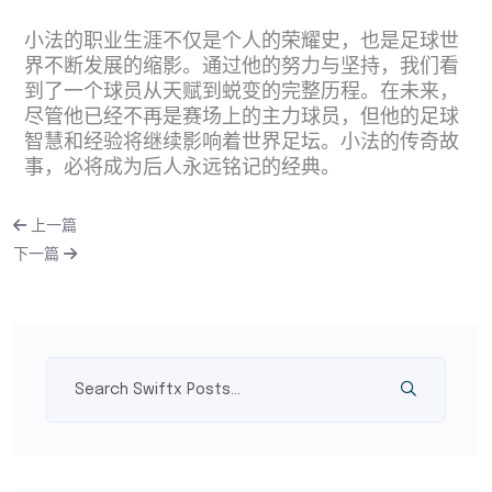
小法的职业生涯不仅是个人的荣耀史，也是足球世
界不断发展的缩影。通过他的努力与坚持，我们看
到了一个球员从天赋到蜕变的完整历程。在未来，
尽管他已经不再是赛场上的主力球员，但他的足球
智慧和经验将继续影响着世界足坛。小法的传奇故
事，必将成为后人永远铭记的经典。
上一篇
下一篇