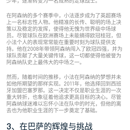
少年，逐渐转变为一名成熟的足球战士。
在阿森纳的多个赛季中，小法逐步成为了英超赛场
上一名标志性人物。他精准的长传、聪明的场上决
策以及稳定的发挥，使得他无愧为世界级中场球
员。尽管球队在欧洲赛场上未能摘得欧冠桂冠，但
小法个人的表现常常能在重要时刻为球队提供支
持。他在2008年带领阿森纳闯入了欧冠四强，并为
球队贡献了大量关键传球，这一切都使得他被誉为
阿森纳队史上最伟大的中场之一。
然而，随着时间的推移，小法在阿森纳的梦想并未
如他所期望的那样实现。2011年，他选择回到西班
牙加盟巴塞罗那。这一决定不仅是职业生涯的一次
重大转折，也象征着他追求更高目标的决心。尽管
阿森纳球迷难以忘怀小法在队中的时光，但他的离
去也为他职业生涯的下一步奠定了基础。
3、在巴萨的辉煌与挑战