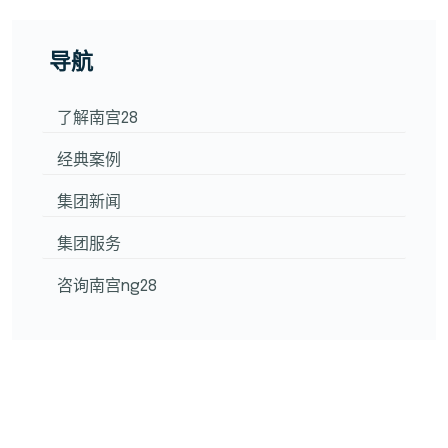
导航
了解南宫28
经典案例
集团新闻
集团服务
咨询南宫ng28