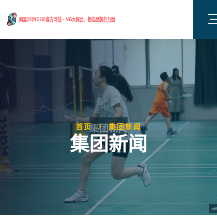
首页
集团新闻
集团新闻