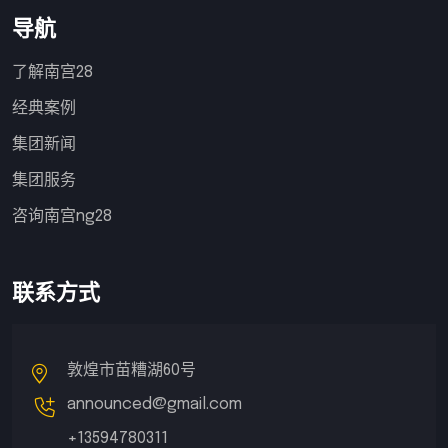
导航
了解南宫28
经典案例
集团新闻
集团服务
咨询南宫ng28
联系方式
敦煌市苗糟湖60号
announced@gmail.com
+13594780311