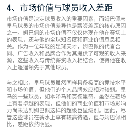
4、市场价值与球员收入差距
市场价值是决定球员收入的重要因素，而姆巴佩与
皇马球员的市场价值差异也是薪资差距的核心原因
之一。姆巴佩的市场价值不仅仅体现在他在赛场上
的表现，还与他的全球知名度和商业价值息息相
关。作为一位年轻的足球天才，姆巴佩的代言合
同、广告收入和品牌合作为其提供了可观的收入来
源，这些收入与传统薪资收入相结合，使得他在收
入上遥遥领先于其他球员。
与之相比，皇马球员虽然同样具备极高的竞技水平
和市场价值，但他们的个人品牌效应相对较弱。皇
马的一些球员，如本泽马和莫德里奇，虽然在赛场
上有着卓越的表现，但他们的商业价值和市场影响
力尚未达到姆巴佩这样的超级巨星级别。因此，尽
管这些球员在薪水上享有较高待遇，但与姆巴佩相
比，差距依然明显。