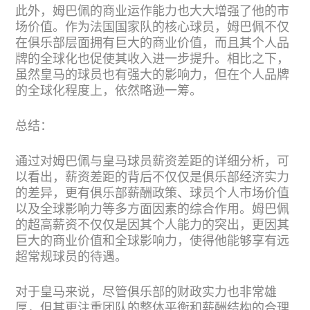
此外，姆巴佩的商业运作能力也大大增强了他的市
场价值。作为法国国家队的核心球员，姆巴佩不仅
在俱乐部层面拥有巨大的商业价值，而且其个人品
牌的全球化也促使其收入进一步提升。相比之下，
虽然皇马的球员也有强大的影响力，但在个人品牌
的全球化程度上，依然略逊一筹。
总结：
通过对姆巴佩与皇马球员薪资差距的详细分析，可
以看出，薪资差距的背后不仅仅是俱乐部经济实力
的差异，更有俱乐部薪酬政策、球员个人市场价值
以及全球影响力等多方面因素的综合作用。姆巴佩
的超高薪资不仅仅是因其个人能力的突出，更因其
巨大的商业价值和全球影响力，使得他能够享有远
超常规球员的待遇。
对于皇马来说，尽管俱乐部的财政实力也非常雄
厚，但其更注重团队的整体平衡和薪酬结构的合理