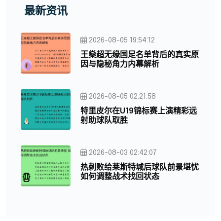
最新资讯
2026-08-05 19:54:12
王燊超无缘国足名单背后的真实原
因与隐秘角力内幕解析
2026-08-05 02:21:58
特里皮尔在U19锦标赛上演精彩远
射助球队取胜
2026-08-03 02:42:07
热刺败给莱斯特城后球队前景堪忧
如何调整战术找回状态