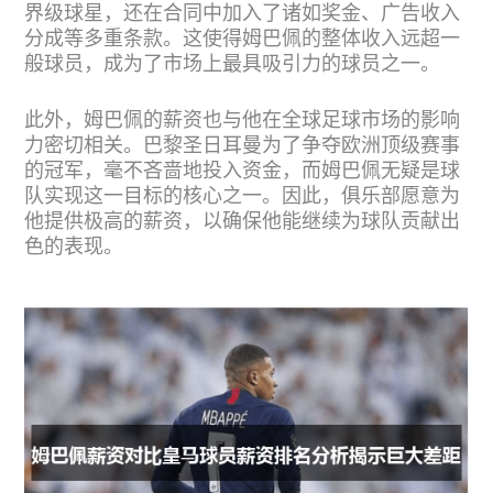
界级球星，还在合同中加入了诸如奖金、广告收入
分成等多重条款。这使得姆巴佩的整体收入远超一
般球员，成为了市场上最具吸引力的球员之一。
此外，姆巴佩的薪资也与他在全球足球市场的影响
力密切相关。巴黎圣日耳曼为了争夺欧洲顶级赛事
的冠军，毫不吝啬地投入资金，而姆巴佩无疑是球
队实现这一目标的核心之一。因此，俱乐部愿意为
他提供极高的薪资，以确保他能继续为球队贡献出
色的表现。