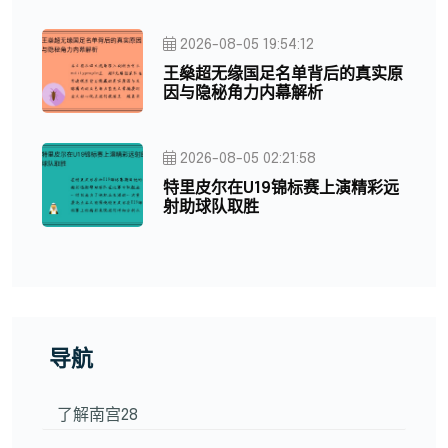
2026-08-05 19:54:12
王燊超无缘国足名单背后的真实原
因与隐秘角力内幕解析
2026-08-05 02:21:58
特里皮尔在U19锦标赛上演精彩远
射助球队取胜
导航
了解南宫28