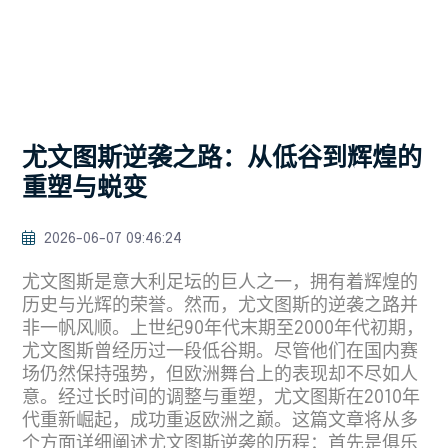
尤文图斯逆袭之路：从低谷到辉煌的
重塑与蜕变
2026-06-07 09:46:24
尤文图斯是意大利足坛的巨人之一，拥有着辉煌的
历史与光辉的荣誉。然而，尤文图斯的逆袭之路并
非一帆风顺。上世纪90年代末期至2000年代初期，
尤文图斯曾经历过一段低谷期。尽管他们在国内赛
场仍然保持强势，但欧洲舞台上的表现却不尽如人
意。经过长时间的调整与重塑，尤文图斯在2010年
代重新崛起，成功重返欧洲之巅。这篇文章将从多
个方面详细阐述尤文图斯逆袭的历程：首先是俱乐