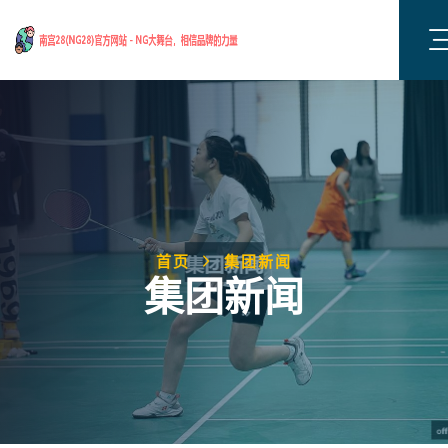
首页
集团新闻
集团新闻