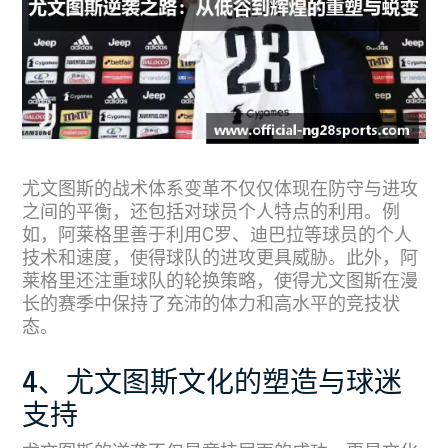
尤文图斯的战术体系变革不仅仅体现在防守与进攻
之间的平衡，还包括对球员个人特点的利用。例
如，阿莱格里善于利用C罗、迪巴拉等球员的个人
技术和速度，使得球队的进攻更具威胁。此外，阿
莱格里还注重球队的轮换策略，使得尤文图斯在漫
长的赛季中保持了充沛的体力和高水平的竞技状
态。
4、尤文图斯文化的塑造与球迷
支持