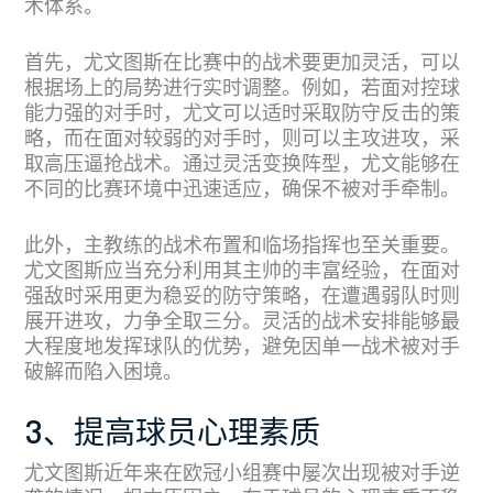
术体系。
首先，尤文图斯在比赛中的战术要更加灵活，可以
根据场上的局势进行实时调整。例如，若面对控球
能力强的对手时，尤文可以适时采取防守反击的策
略，而在面对较弱的对手时，则可以主攻进攻，采
取高压逼抢战术。通过灵活变换阵型，尤文能够在
不同的比赛环境中迅速适应，确保不被对手牵制。
此外，主教练的战术布置和临场指挥也至关重要。
尤文图斯应当充分利用其主帅的丰富经验，在面对
强敌时采用更为稳妥的防守策略，在遭遇弱队时则
展开进攻，力争全取三分。灵活的战术安排能够最
大程度地发挥球队的优势，避免因单一战术被对手
破解而陷入困境。
3、提高球员心理素质
尤文图斯近年来在欧冠小组赛中屡次出现被对手逆