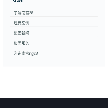
了解南宫28
经典案例
集团新闻
集团服务
咨询南宫ng28