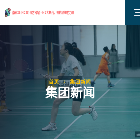
首页
集团新闻
集团新闻