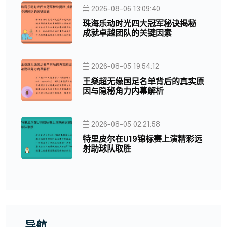
2026-08-06 13:09:40
珠海乐动时光四大冠军秘诀揭秘
成就卓越团队的关键因素
2026-08-05 19:54:12
王燊超无缘国足名单背后的真实原
因与隐秘角力内幕解析
2026-08-05 02:21:58
特里皮尔在U19锦标赛上演精彩远
射助球队取胜
导航