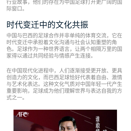
行业故事，他们的存在为中国足球打开更广阔的国
际窗口。
时代变迁中的文化共振
中国与巴西的足球合作并非单纯的体育交流，它在
时代变迁中承担着文化沟通与社会认知重塑的角
色。足球作为一种世界语言，让两个相隔万里的国
家得以通过共同经验与情感产生连接。
在中国现代化进程中，人们逐渐接受更开放、更具
创造力的文化，而巴西足球恰好代表着自由、激情
与艺术化表达。这种文化气质对中国年轻一代产生
重要影响，足球成为他们理解世界与表达自我的方
式之一。