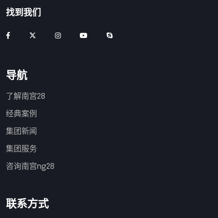
找到我们
导航
了解南宫28
经典案例
集团新闻
集团服务
咨询南宫ng28
联系方式