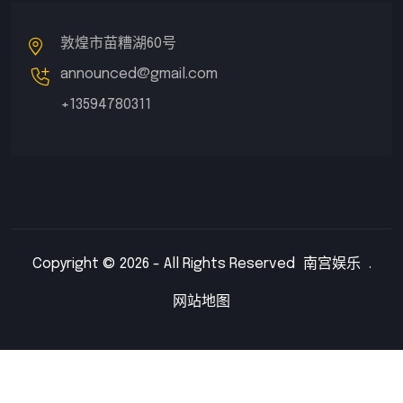
敦煌市苗糟湖60号
announced@gmail.com
+13594780311
Copyright © 2026 - All Rights Reserved
南宫娱乐
.
网站地图