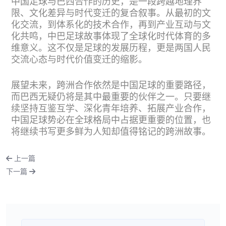
中国足球与巴西合作的历史，是一段跨越地理界
限、文化差异与时代变迁的复合叙事。从最初的文
化交流，到体系化的技术合作，再到产业互动与文
化共鸣，中巴足球故事体现了全球化时代体育的多
维意义。这不仅是足球的发展历程，更是两国人民
交流心态与时代价值变迁的缩影。
展望未来，跨洲合作依然是中国足球的重要路径，
而巴西无疑仍将是其中最重要的伙伴之一。只要继
续坚持互鉴互学、深化青年培养、拓展产业合作，
中国足球势必在全球格局中占据更重要的位置，也
将继续书写更多鲜为人知却值得铭记的跨洲故事。
上一篇
下一篇