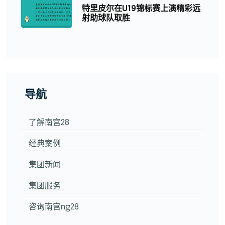
特里皮尔在U19锦标赛上演精彩远
射助球队取胜
导航
了解南宫28
经典案例
集团新闻
集团服务
咨询南宫ng28