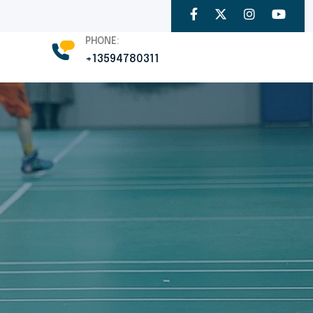
PHONE:
+13594780311