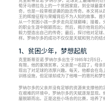
克里斯蒂亚诺·罗纳尔多，足球史上最耀眼的巨
萄牙马德拉岛上的一个贫困家庭，到全球最富
奇，也是一段草根逆袭的励志传奇。本文将从
王的辉煌征程与荣耀背后不为人知的故事。首
从一个贫困小孩一步步走向足球巅峰；接着，
的职业生涯中脱颖而出；然后，揭示他背后的
毅力塑造出自己的传奇；最后，探讨他对足球
样。罗纳尔多的成功不仅仅是天赋和努力的结
1、贫困少年，梦想起航
克里斯蒂亚诺·罗纳尔多出生于1985年2月5
有限，他的家境贫寒，父亲是一名园丁，母亲
现出了对足球的浓厚兴趣。每天，他都会在岛
训练设施，但足球却成为了他唯一的寄托和梦
罗纳尔多的父亲并没有足够的资源来支撑他的
在艰难的环境中，罗纳尔多的天赋逐渐显现。
屡脱颖而出。正是这些小场合的比赛，培养了