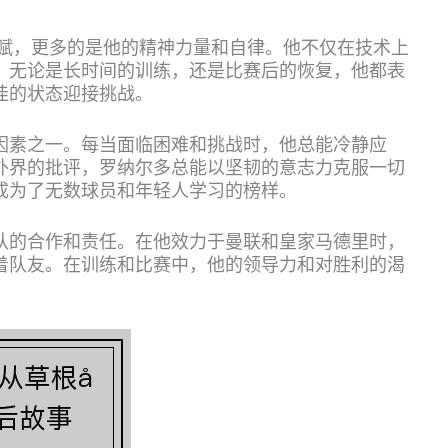
天赋，更多的是他的精神力量和自律。他不仅在技术上
。无论是长时间的训练，还是比赛后的恢复，他都表
佳的状态迎接挑战。
因素之一。每当面临困难和挑战时，他总能冷静应
外界的批评，罗纳尔多总能以坚韧的意志力克服一切
成为了无数球员和年轻人学习的榜样。
队的合作和责任。在他效力于曼联和皇家马德里时，
着队友。在训练和比赛中，他的领导力和对胜利的渴