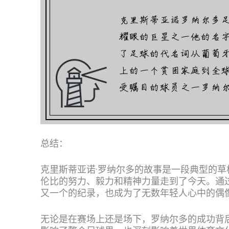
总结：
克里斯蒂亚诺·罗纳尔多的故事是一段典型的
伦比的努力、毅力和精神力量走到了今天。通
又一个的纪录，也成为了无数年轻人心中的偶
无论是在赛场上还是场下，罗纳尔多的成功背