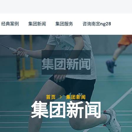
经典案例
集团新闻
集团服务
咨询南宫ng28
首页
集团新闻
集团新闻