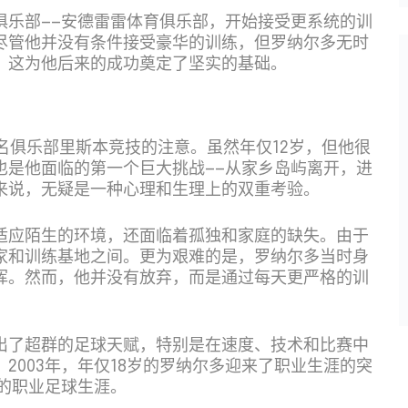
俱乐部——安德雷雷体育俱乐部，开始接受更系统的训
尽管他并没有条件接受豪华的训练，但罗纳尔多无时
，这为他后来的成功奠定了坚实的基础。
著名俱乐部里斯本竞技的注意。虽然年仅12岁，但他很
也是他面临的第一个巨大挑战——从家乡岛屿离开，进
来说，无疑是一种心理和生理上的双重考验。
适应陌生的环境，还面临着孤独和家庭的缺失。由于
家和训练基地之间。更为艰难的是，罗纳尔多当时身
挥。然而，他并没有放弃，而是通过每天更严格的训
出了超群的足球天赋，特别是在速度、技术和比赛中
2003年，年仅18岁的罗纳尔多迎来了职业生涯的突
的职业足球生涯。