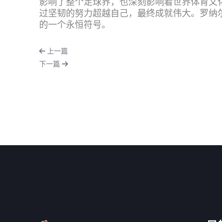
影响了整个足球界，也深刻影响着世界体育文
过坚韧的努力超越自己，最终成就伟大。罗纳
的一个永恒符号。
上一篇
下一篇