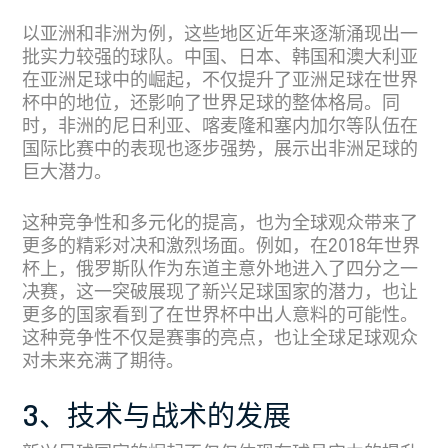
以亚洲和非洲为例，这些地区近年来逐渐涌现出一
批实力较强的球队。中国、日本、韩国和澳大利亚
在亚洲足球中的崛起，不仅提升了亚洲足球在世界
杯中的地位，还影响了世界足球的整体格局。同
时，非洲的尼日利亚、喀麦隆和塞内加尔等队伍在
国际比赛中的表现也逐步强势，展示出非洲足球的
巨大潜力。
这种竞争性和多元化的提高，也为全球观众带来了
更多的精彩对决和激烈场面。例如，在2018年世界
杯上，俄罗斯队作为东道主意外地进入了四分之一
决赛，这一突破展现了新兴足球国家的潜力，也让
更多的国家看到了在世界杯中出人意料的可能性。
这种竞争性不仅是赛事的亮点，也让全球足球观众
对未来充满了期待。
3、技术与战术的发展