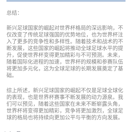
总结：
新兴足球国家的崛起对世界杯格局的深远影响，不
仅改变了传统足球强国的优势地位，也为世界杯注
入了更多的竞争性和多样性。随着技术和战术的不
断发展，这些国家的崛起将推动全球足球水平的提
升，促使世界杯变得更加精彩与不可预测。未来，
随着国际化进程的加速，世界杯的规模和参赛队伍
将更加多元化，这为全球足球的长期发展奠定了基
础。
综上所述，新兴足球国家的崛起不仅是足球全球化
的表现，也是世界杯赛事不断发展的动力源泉。我
们可以预见，随着这些国家在未来不断崭露头角，
世界杯将变得更加精彩，竞争将更加激烈，全球足
球的格局也将持续向更加公平与平衡的方向发展。