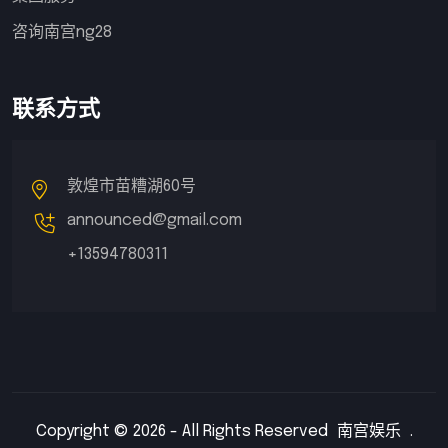
咨询南宫ng28
联系方式
敦煌市苗糟湖60号
announced@gmail.com
+13594780311
Copyright © 2026 - All Rights Reserved
南宫娱乐
.