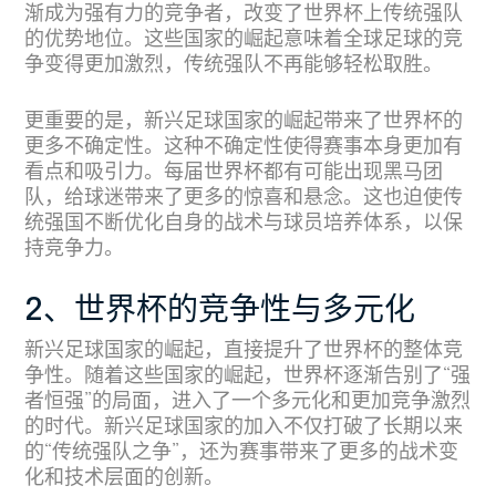
渐成为强有力的竞争者，改变了世界杯上传统强队
的优势地位。这些国家的崛起意味着全球足球的竞
争变得更加激烈，传统强队不再能够轻松取胜。
更重要的是，新兴足球国家的崛起带来了世界杯的
更多不确定性。这种不确定性使得赛事本身更加有
看点和吸引力。每届世界杯都有可能出现黑马团
队，给球迷带来了更多的惊喜和悬念。这也迫使传
统强国不断优化自身的战术与球员培养体系，以保
持竞争力。
2、世界杯的竞争性与多元化
新兴足球国家的崛起，直接提升了世界杯的整体竞
争性。随着这些国家的崛起，世界杯逐渐告别了“强
者恒强”的局面，进入了一个多元化和更加竞争激烈
的时代。新兴足球国家的加入不仅打破了长期以来
的“传统强队之争”，还为赛事带来了更多的战术变
化和技术层面的创新。