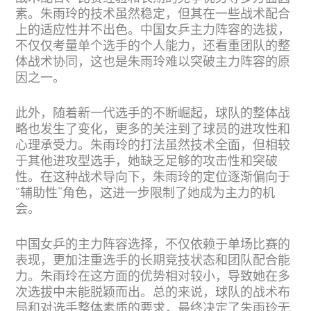
素。朱雨玲的技术虽然稳定，但其在一些战术配合
上的适应性并不出色。中国女乒主力阵容的选拔，
不仅仅考量单个选手的个人能力，还看重团队的整
体战术协同，这也是朱雨玲难以突破主力阵容的原
因之一。
此外，随着新一代选手的不断崛起，球队的整体战
略也发生了变化，更多的关注到了球员的进攻性和
心理承受力。朱雨玲的打法虽然技术全面，但相较
于其他进攻型选手，她缺乏足够的攻击性和突破
性。在这种战术导向下，朱雨玲的定位逐渐偏向于
“辅助性”角色，这进一步限制了她成为主力的机
会。
中国女乒的主力阵容选择，不仅依赖于单场比赛的
表现，更加注重选手的长期竞技状态和团队配合能
力。朱雨玲在这方面的优势相对较小，导致她在多
次选拔中未能脱颖而出。总的来说，球队的战术布
局和对选手整体素质的要求，最终决定了朱雨玲无