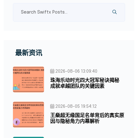
最新资讯
2026-08-06 13:09:40
珠海乐动时光四大冠军秘诀揭秘
成就卓越团队的关键因素
2026-08-05 19:54:12
王燊超无缘国足名单背后的真实原
因与隐秘角力内幕解析