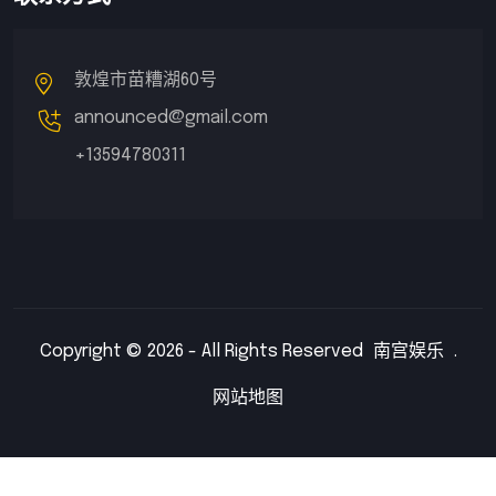
敦煌市苗糟湖60号
announced@gmail.com
+13594780311
Copyright © 2026 - All Rights Reserved
南宫娱乐
.
网站地图