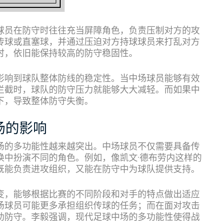
球员在防守时往往充当屏障角色，负责压制对方的攻
传球或直塞球，并通过压迫对方持球球员来打乱对方
时，依旧能保持较高的防守稳固性。
影响到球队整体防线的稳定性。当中场球员能够有效
拦截时，球队的防守压力就能够大大减轻。而如果中
下，导致整体防守失衡。
场的影响
场的多功能性越来越突出。中场球员不仅需要具备传
换中扮演不同的角色。例如，像凯文·德布劳内这样的
既能负责进攻组织，又能在防守中为球队提供支持。
变，能够根据比赛的不同阶段和对手的特点做出适应
场球员可能更多承担组织传球的任务；而在面对攻击
助防守。李毅强调，现代足球中场的多功能性使得战