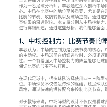
本文将探讨李毅在解析中场阵型时提出的四个
作为一名足球分析师，李毅通过深入剖析中场
心。中场在比赛中的地位至关重要，尤其是在
比赛的节奏、攻防转换以及球场控制。通过这
赛结果的深远影响。本文将分别从中场控制力
进行详细阐述。通过这些分析，我们能够全面
1、中场控制力：比赛节奏的
李毅认为，中场的控制力是比赛节奏的核心。
的主动权。中场球员在组织进攻时，必须迅速
性。一个有着强大中场控制力的阵型能够让球
保证比赛的节奏不被打乱。
在现代足球中，很多球队选择使用四三三阵型
位。中场球员不仅仅是传球的枢纽，还是球队进
风格，通过快速的短传配合来控制比赛节奏，
对于教练来说，中场阵型的设计不仅仅是看球