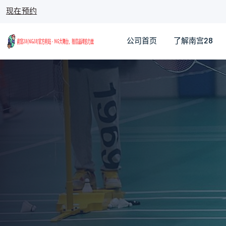
现在预约
公司首页
了解南宫28