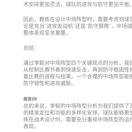
术安排更加灵活，球队的进攻与防守更加平衡
因此，教练在设计中场阵型时，需要考虑到球
论是充当“进攻发动机”还是“防守屏障”，中
整体表现至关重要。
总结：
通过李毅对中场阵型四个关键观点的分析，我
从控制比赛节奏到快速反击，再到防守稳固性
着比赛的进程与结果。一个合理的中场阵型能
防守韧性和进攻威胁。
南宫28
总的来说，李毅的中场阵型分析为我们提供了
的精准定位和功能的多样化安排，球队能够更
练在战术设计时，需要充分重视中场阵型的运
表现。