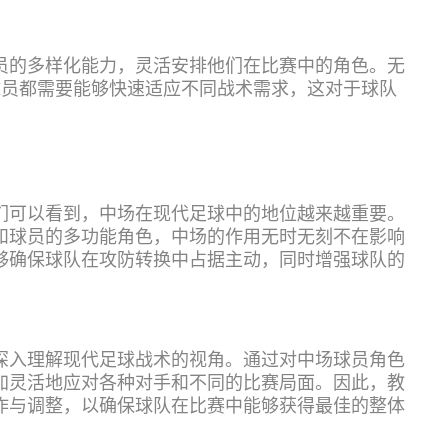
。
员的多样化能力，灵活安排他们在比赛中的角色。无
场球员都需要能够快速适应不同战术需求，这对于球队
们可以看到，中场在现代足球中的地位越来越重要。
和球员的多功能角色，中场的作用无时无刻不在影响
够确保球队在攻防转换中占据主动，同时增强球队的
深入理解现代足球战术的视角。通过对中场球员角色
加灵活地应对各种对手和不同的比赛局面。因此，教
作与调整，以确保球队在比赛中能够获得最佳的整体