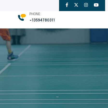
PHONE:
+13594780311