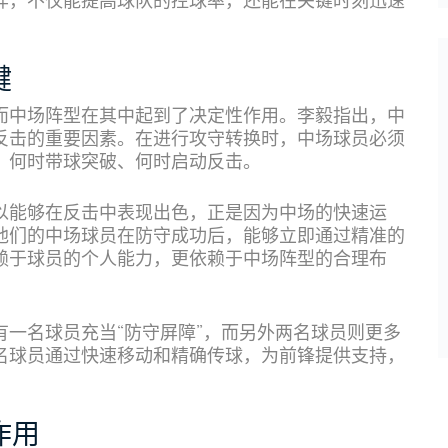
样，不仅能提高球队的控球率，还能在关键时刻迅速
键
而中场阵型在其中起到了决定性作用。李毅指出，中
反击的重要因素。在进行攻守转换时，中场球员必须
、何时带球突破、何时启动反击。
以能够在反击中表现出色，正是因为中场的快速运
他们的中场球员在防守成功后，能够立即通过精准的
赖于球员的个人能力，更依赖于中场阵型的合理布
一名球员充当“防守屏障”，而另外两名球员则更多
名球员通过快速移动和精确传球，为前锋提供支持，
作用