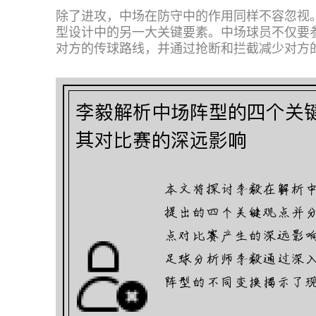
除了进攻，中场在防守中的作用同样不容忽视
型设计中的另一大关键要素。中场球员不仅要
对方的传球路线，并通过抢断和拦截减少对方