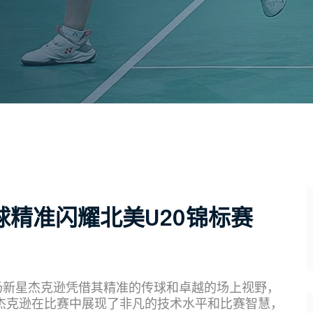
精准闪耀北美U20锦标赛
场新星杰克逊凭借其精准的传球和卓越的场上视野，
杰克逊在比赛中展现了非凡的技术水平和比赛智慧，