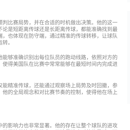
预判比赛局势，并在合适的时机做出决策。他的这一
不论是短距离传球还是长距离传球，都能准确找到最
端，也体现在防守端，通过精准的传球转移，让球队
运转。
他能够准确识别出每位队员的跑动线路，依照对方的
，使得美国队在比赛中常常能够在最短时间内完成进
仅能精准传球，还能通过观察场上局势及时回撤，参
。他的全局观念和对比赛节奏的控制，使得他在场上
中的影响力也非常显著。他的存在让整个球队的进攻