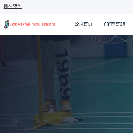
现在预约
公司首页
了解南宫28