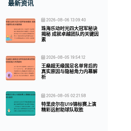
最新资讯
2026-08-06 13:09:40
珠海乐动时光四大冠军秘诀
揭秘 成就卓越团队的关键因
素
2026-08-05 19:54:12
王燊超无缘国足名单背后的
真实原因与隐秘角力内幕解
析
2026-08-05 02:21:58
特里皮尔在U19锦标赛上演
精彩远射助球队取胜