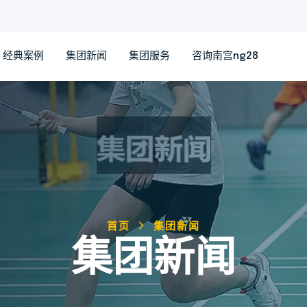
经典案例
集团新闻
集团服务
咨询南宫ng28
首页
集团新闻
集团新闻