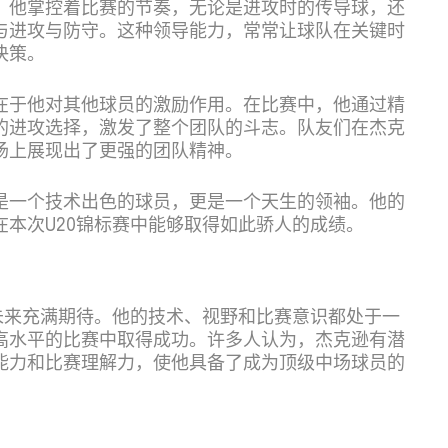
，他掌控着比赛的节奏，无论是进攻时的传导球，还
与进攻与防守。这种领导能力，常常让球队在关键时
决策。
在于他对其他球员的激励作用。在比赛中，他通过精
的进攻选择，激发了整个团队的斗志。队友们在杰克
场上展现出了更强的团队精神。
是一个技术出色的球员，更是一个天生的领袖。他的
本次U20锦标赛中能够取得如此骄人的成绩。
未来充满期待。他的技术、视野和比赛意识都处于一
高水平的比赛中取得成功。许多人认为，杰克逊有潜
能力和比赛理解力，使他具备了成为顶级中场球员的