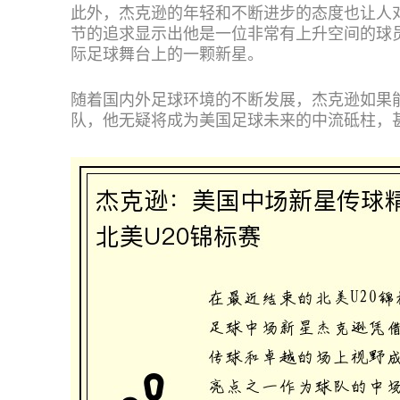
此外，杰克逊的年轻和不断进步的态度也让人
节的追求显示出他是一位非常有上升空间的球
际足球舞台上的一颗新星。
随着国内外足球环境的不断发展，杰克逊如果
队，他无疑将成为美国足球未来的中流砥柱，