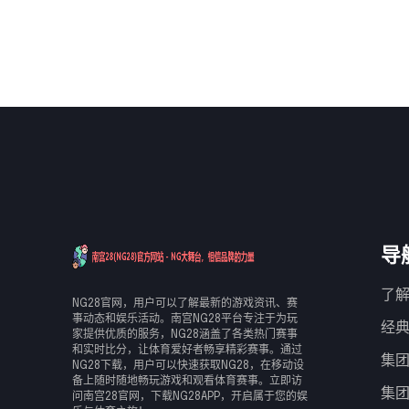
导
了解
NG28官网，用户可以了解最新的游戏资讯、赛
事动态和娱乐活动。南宫NG28平台专注于为玩
经
家提供优质的服务，NG28涵盖了各类热门赛事
和实时比分，让体育爱好者畅享精彩赛事。通过
集
NG28下载，用户可以快速获取NG28，在移动设
备上随时随地畅玩游戏和观看体育赛事。立即访
集
问南宫28官网，下载NG28APP，开启属于您的娱