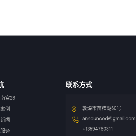
航
联系方式
南宫28
敦煌市苗糟湖60号
典案例
announced@gmail.com
团新闻
+13594780311
团服务