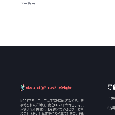
下一篇
导
了解
NG28官网，用户可以了解最新的游戏资讯、赛
事动态和娱乐活动。南宫NG28平台专注于为玩
经
家提供优质的服务，NG28涵盖了各类热门赛事
和实时比分，让体育爱好者畅享精彩赛事。通过