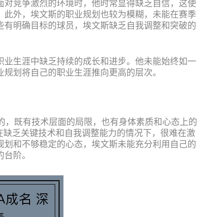
面对竞争激烈的环境时，他时常显得缺乏自信，这使
。此外，埃文斯的职业规划也较为模糊，未能在赛季
些有明确目标的球员，埃文斯缺乏自我调整和突破的
职业生涯中缺乏持续的成长和进步。他未能始终如一
业规划将自己的职业生涯推向更高的层次。
面的，既有技术层面的局限，也有身体素质和心态上的
在缺乏关键技术和自我调整能力的情况下，很难在激
规划和不够稳定的心态，埃文斯未能充分利用自己的
的台阶。