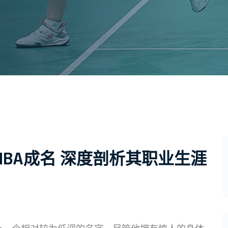
BA成名 深度剖析其职业生涯