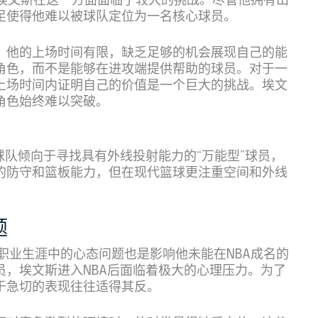
·埃文斯在这一方面面临了较大的挑战。尽管他拥有出
足使得他难以被球队定位为一名核心球员。
，他的上场时间有限，缺乏足够的机会展现自己的能
角色，而不是能够在进攻端提供帮助的球员。对于一
上场时间内证明自己的价值是一个巨大的挑战。埃文
角色始终难以突破。
球队倾向于寻找具有外线投射能力的“万能型”球员，
的防守和篮板能力，但在现代篮球更注重空间和外线
题
职业生涯中的心态问题也是影响他未能在NBA成名的
，埃文斯进入NBA后面临着极大的心理压力。为了
于急切的表现往往适得其反。