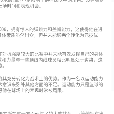
但技术层面的不足限制了他在球队中的角色。没有稳定
上场时间和表现机会。
米06，拥有惊人的弹跳力和盖帽能力，这使得他在进
身体素质虽然出众，但并未能够完全转化为竞技优
在对抗强度较大的比赛中并未能有效发挥自己的身体
重和力量与一些顶级内线球员相比明显处于劣势，这
势。
将其充分转化为战术上的优势。作为一名以运动能力
术意识来弥补其他方面的不足。运动能力只是篮球的
得他在球场上的表现时常被局限。