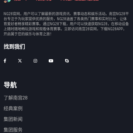
NG28官网，用户可以了解最新的游戏资讯、赛事动态和娱乐活动。南宫NG28平
台专注于为玩家提供优质的服务，NG28涵盖了各类热门赛事和实时比分，让体
育爱好者畅享精彩赛事。通过NG28下载，用户可以快速获取NG28，在移动设备
上随时随地畅玩游戏和观看体育赛事。立即访问南宫28官网，下载NG28APP，
开启属于您的娱乐与体育之旅！
找到我们
导航
了解南宫28
经典案例
集团新闻
集团服务