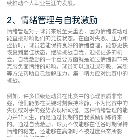
续推动个人职业生涯的发展。
2、情绪管理与自我激励
情绪管理对于球员来说至关重要，因为情绪波动可
能直接影响他们的竞技状态。在面对失败、压力和
挫折时，球员若能保持良好的情绪管理，能够更快
恢复到最佳状态，继续挑战自我，迎接更多的机
会。自我激励的一个重要方面就是通过情绪调节来
克服负面情绪的影响。球员可以通过深呼吸、冥想
等方法帮助自己缓解压力，集中精力应对比赛中的
挑战。
例如，许多顶级运动员在比赛中的心理素质非常
强，他们能够在关键时刻保持冷静，不为比赛中的
失误或对手的强势表现所动摇。这种情绪管理的能
力并非天生，而是通过长期的自我激励训练得来
的。通过自我激励，球员不仅能够在低谷时期保持
情绪的稳定，还能够在高潮时不被过度兴奋所影