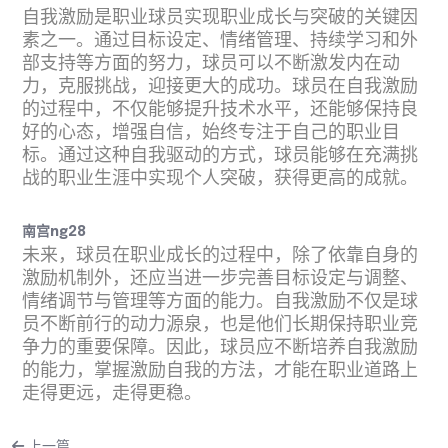
自我激励是职业球员实现职业成长与突破的关键因
素之一。通过目标设定、情绪管理、持续学习和外
部支持等方面的努力，球员可以不断激发内在动
力，克服挑战，迎接更大的成功。球员在自我激励
的过程中，不仅能够提升技术水平，还能够保持良
好的心态，增强自信，始终专注于自己的职业目
标。通过这种自我驱动的方式，球员能够在充满挑
战的职业生涯中实现个人突破，获得更高的成就。
南宫ng28
未来，球员在职业成长的过程中，除了依靠自身的
激励机制外，还应当进一步完善目标设定与调整、
情绪调节与管理等方面的能力。自我激励不仅是球
员不断前行的动力源泉，也是他们长期保持职业竞
争力的重要保障。因此，球员应不断培养自我激励
的能力，掌握激励自我的方法，才能在职业道路上
走得更远，走得更稳。
上一篇