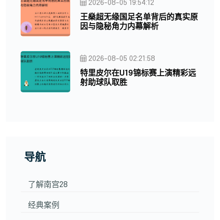
2026-08-05 19:54:12
王燊超无缘国足名单背后的真实原
因与隐秘角力内幕解析
2026-08-05 02:21:58
特里皮尔在U19锦标赛上演精彩远
射助球队取胜
导航
了解南宫28
经典案例