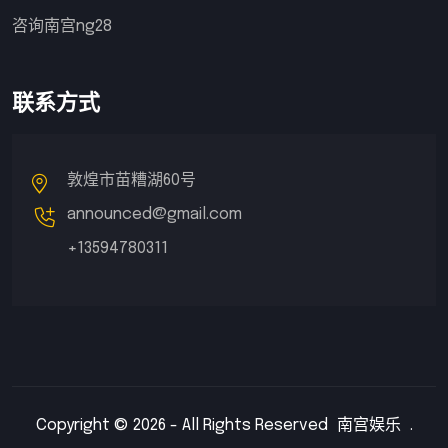
咨询南宫ng28
联系方式
敦煌市苗糟湖60号
announced@gmail.com
+13594780311
Copyright © 2026 - All Rights Reserved
南宫娱乐
.