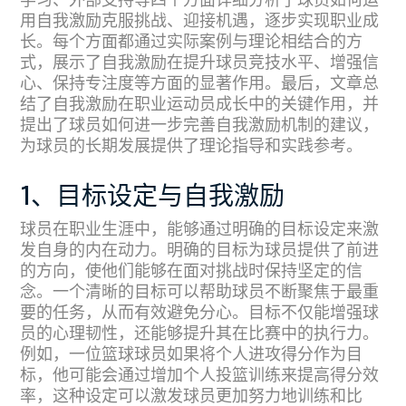
学习、外部支持等四个方面详细分析了球员如何运
用自我激励克服挑战、迎接机遇，逐步实现职业成
长。每个方面都通过实际案例与理论相结合的方
式，展示了自我激励在提升球员竞技水平、增强信
心、保持专注度等方面的显著作用。最后，文章总
结了自我激励在职业运动员成长中的关键作用，并
提出了球员如何进一步完善自我激励机制的建议，
为球员的长期发展提供了理论指导和实践参考。
1、目标设定与自我激励
球员在职业生涯中，能够通过明确的目标设定来激
发自身的内在动力。明确的目标为球员提供了前进
的方向，使他们能够在面对挑战时保持坚定的信
念。一个清晰的目标可以帮助球员不断聚焦于最重
要的任务，从而有效避免分心。目标不仅能增强球
员的心理韧性，还能够提升其在比赛中的执行力。
例如，一位篮球球员如果将个人进攻得分作为目
标，他可能会通过增加个人投篮训练来提高得分效
率，这种设定可以激发球员更加努力地训练和比