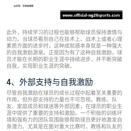
此外，持续学习的过程也能够帮助球员保持激情与
动力。当球员看到自己在技术上、战术上或者心理
素质方面的进步时，这种成就感本身就是一种强大
的自我激励源泉。正是因为有了这种自我激励，球
员才能在长期的职业生涯中持续进步，并不断突破
自我，实现职业生涯的突破。
4、外部支持与自我激励
尽管自我激励在球员的成长过程中起着至关重要的
作用，但外部支持的力量也不可忽视。教练、队
友、家庭成员和球迷等外部因素，在球员的职业生
涯中提供了重要的支持和激励。一个积极的训练环
境和强有力的团队氛围能够帮助球员更好地激发自
身潜力。尤其是在面对重大比赛时，教练和队友的