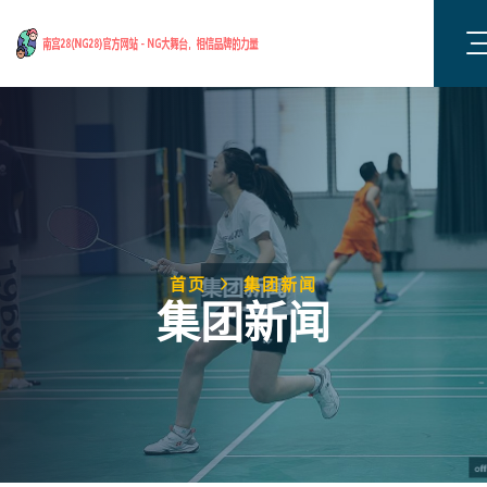
首页
集团新闻
集团新闻