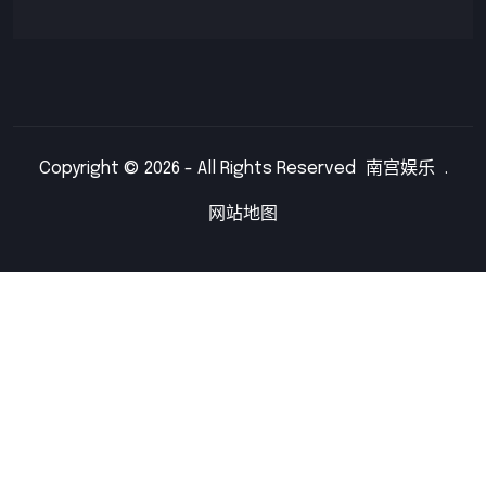
Copyright © 2026 - All Rights Reserved
南宫娱乐
.
网站地图