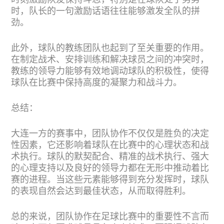
时刻激励队友保持斗志，特别是在球队处于劣势
时，队长的一句激励话语往往能够激发全队的拼
劲。
此外，球队的教练团队也起到了至关重要的作用。
在制定战术、安排训练和解决球员之间的冲突时，
教练的领导力能够有效地调动球队的积极性，使得
球队在比赛中保持高度的凝聚力和战斗力。
总结：
大连一方的赛事中，团队协作不仅仅是胜负的决定
性因素，它还影响着球队在比赛中的心理状态和战
术执行。球队的默契配合、精准的战术执行、强大
的心理支持以及良好的领导力都在无形中推动着比
赛的进程。当这些元素能够得到充分发挥时，球队
的表现自然会达到最佳状态，从而取得胜利。
总的来说，团队协作在足球比赛中的重要性不言而