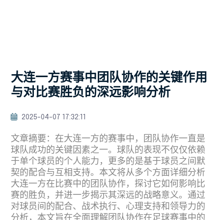
大连一方赛事中团队协作的关键作用
与对比赛胜负的深远影响分析
2025-04-07 17:32:11
文章摘要：在大连一方的赛事中，团队协作一直是
球队成功的关键因素之一。球队的表现不仅仅依赖
于单个球员的个人能力，更多的是基于球员之间默
契的配合与互相支持。本文将从多个方面详细分析
大连一方在比赛中的团队协作，探讨它如何影响比
赛的胜负，并进一步揭示其深远的战略意义。通过
对球员间的配合、战术执行、心理支持和领导力的
分析，本文旨在全面理解团队协作在足球赛事中的