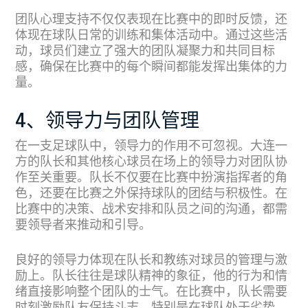
团队心理支持不仅仅表现在比赛中的即时反馈，还
体现在球队日常的训练和集体活动中。通过这些活
动，球员们建立了强大的团队凝聚力和共同目标
感，确保在比赛中的每个瞬间都能发挥出集体的力
量。
4、领导力与团队管理
在一支足球队中，领导力的作用不可忽视。大连一
方的队长和其他核心球员在场上的领导力对团队协
作至关重要。队长不仅要在比赛中扮演指挥者的角
色，还要在比赛之外保持球队的团结与积极性。在
比赛中的决策、战术安排和队员之间的沟通，都需
要领导者来推动和引导。
良好的领导力体现在队长和教练对球员的管理与激
励上。队长往往是球队精神的象征，他的行为和情
绪直接影响整个团队的士气。在比赛中，队长需要