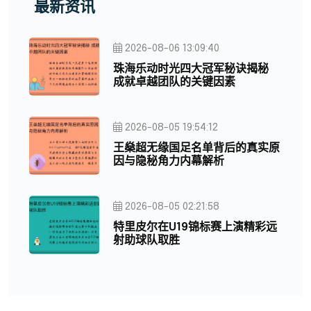
最新资讯
2026-08-06 13:09:40
珠海乐动时光四大冠军秘诀揭秘
成就卓越团队的关键因素
2026-08-05 19:54:12
王燊超无缘国足名单背后的真实原
因与隐秘角力内幕解析
2026-08-05 02:21:58
特里皮尔在U19锦标赛上演精彩远
射助球队取胜