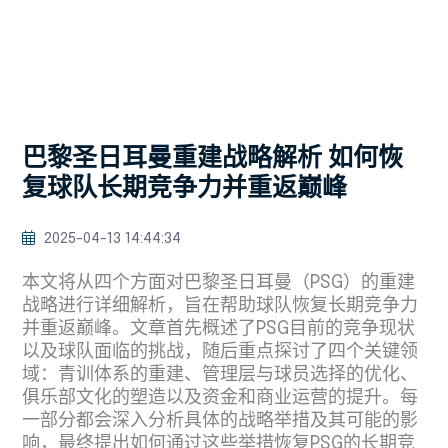
巴黎圣日耳曼重建战略解析 如何恢
复球队长期竞争力并重返巅峰
2025-04-13 14:44:34
本文将从四个方面对巴黎圣日耳曼（PSG）的重建
战略进行详细解析，旨在帮助球队恢复长期竞争力
并重返巅峰。文章首先概述了PSG目前的竞争现状
以及球队面临的挑战，随后重点探讨了四个关键领
域：青训体系的重建、管理层与球员选择的优化、
俱乐部文化的塑造以及资金和商业运营的提升。每
一部分都会深入分析具体的战略举措及其可能的影
响，最终提出如何通过这些举措恢复PSG的长期竞