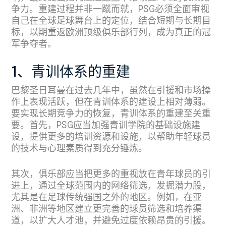
争力。重建过程并非一蹴而就，PSG必须全面审视
自己在全球足球舞台上的定位，结合短期与长期目
标，以期重返欧洲顶级俱乐部行列，成为真正的冠
军争夺者。
1、青训体系的重建
巴黎圣日耳曼在过去几年中，虽然在引援和市场操
作上表现活跃，但在青训体系的建设上相对薄弱。
要实现长期竞争力的恢复，青训体系的重建至关重
要。首先，PSG应当加强青训学院的基础设施建
设，提供更多的培训资源和设施，以帮助年轻球员
的技术与心理素质得到充分锤炼。
其次，俱乐部应当把更多的重视放在青年球员的引
进上，通过全球范围内的网络筛选，发掘潜力股，
尤其是在足球传统强国之外的地区。例如，在亚
洲、非洲等地区建立更完善的球员筛选和培养渠
道，以扩大人才池，并避免过度依赖昂贵的引援。