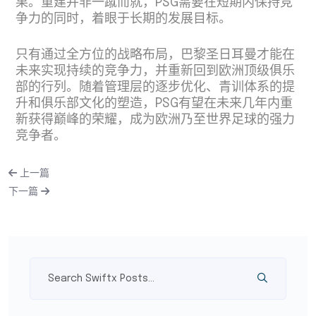
果。重建并非一蹴而就，PSG需要在短期内保持竞
争力的同时，着眼于长期的发展目标。
只有通过全方位的战略布局，巴黎圣日耳曼才能在
未来实现持续的竞争力，并重新回到欧洲顶级俱乐
部的行列。随着管理层的逐步优化、青训体系的提
升和俱乐部文化的塑造，PSG有望在未来几年内重
新获得巅峰的荣耀，成为欧洲乃至世界足球的强力
竞争者。
上一篇
下一篇