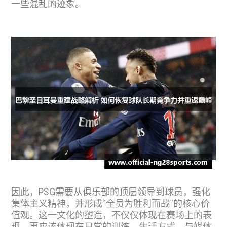
一些混乱的迹象。
因此，PSG需要从俱乐部的顶层领导到球员，强化
集体主义精神，并形成“全员为胜利而战”的核心价
值观。这一文化的塑造，不仅仅体现在赛场上的表