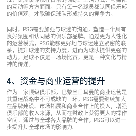
现，更应该体现在日常的训练、生活方式、与媒体
的互动等方方面面。只有每一名球员都认同俱乐部
的价值观，才能确保球队形成持久的竞争力。
同时，PSG需要加强与球迷的沟通，塑造一个具有
良好氛围和认同感的俱乐部品牌。通过更为人性化
的运营模式，PSG能够更好地与球迷建立紧密的联
系，提升球迷的支持力度，进而为球队提供更强的
动力。足球不仅是一场场比赛，更是一种文化与精
神的传递。
4、资金与商业运营的提升
作为一家顶级俱乐部，巴黎圣日耳曼的商业运营是
其重建战略中不可或缺的一环。PSG需要继续加大
在品牌建设、市场拓展和商业合作上的投入，增强
俱乐部的收入来源，从而在财政上获得更大的操作
空间。通过与全球各大品牌的合作，PSG可以进一
步提升其全球市场的影响力。