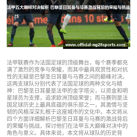
法甲联赛作为法国足球的顶级舞台，每个赛季都充
满了激烈的竞争与荣耀，而其中最具观赏性和对抗
性的无疑是巴黎圣日耳曼与马赛之间的巅峰对决。
这两支球队分别代表了法国足球的两种文化与精
神：巴黎圣日耳曼是法甲的金字塔尖，以资金和明
星球员为支撑，追求欧洲顶级荣誉；而马赛则是法
国足球历史上最具底蕴的俱乐部之一，其激情与坚
韧的风格深深扎根于这座城市的文化中。本文将从
四个方面详细解析巴黎圣日耳曼与马赛的激战背后
的荣耀与挑战，探讨他们在法甲五大巅峰对决中的
角色与意义。具体来说，本文将从球队的历史背