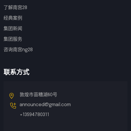
了解南宫28
经典案例
集团新闻
集团服务
咨询南宫ng28
联系方式
敦煌市苗糟湖60号
announced@gmail.com
+13594780311