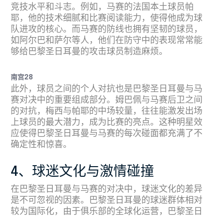
竞技水平和斗志。例如，马赛的法国本土球员帕
耶，他的技术细腻和比赛阅读能力，使得他成为球
队进攻的核心。而马赛的防线也拥有坚韧的球员，
如阿尔巴和萨尔等人，他们在防守中的表现常常能
够给巴黎圣日耳曼的攻击球员制造麻烦。
南宫28
此外，球员之间的个人对抗也是巴黎圣日耳曼与马
赛对决中的重要组成部分。姆巴佩与马赛后卫之间
的对抗，梅西与帕耶的中场较量，往往能激发出场
上球员的最大潜力，成为比赛的亮点。这种明星效
应使得巴黎圣日耳曼与马赛的每次碰面都充满了不
确定性和惊喜。
4、球迷文化与激情碰撞
在巴黎圣日耳曼与马赛的对决中，球迷文化的差异
是不可忽视的因素。巴黎圣日耳曼的球迷群体相对
较为国际化，由于俱乐部的全球化运营，巴黎圣日