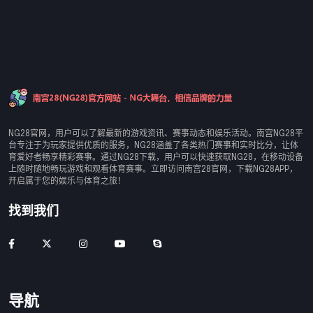
NG28官网，用户可以了解最新的游戏资讯、赛事动态和娱乐活动。南宫NG28平
台专注于为玩家提供优质的服务，NG28涵盖了各类热门赛事和实时比分，让体
育爱好者畅享精彩赛事。通过NG28下载，用户可以快速获取NG28，在移动设备
上随时随地畅玩游戏和观看体育赛事。立即访问南宫28官网，下载NG28APP，
开启属于您的娱乐与体育之旅！
找到我们
导航