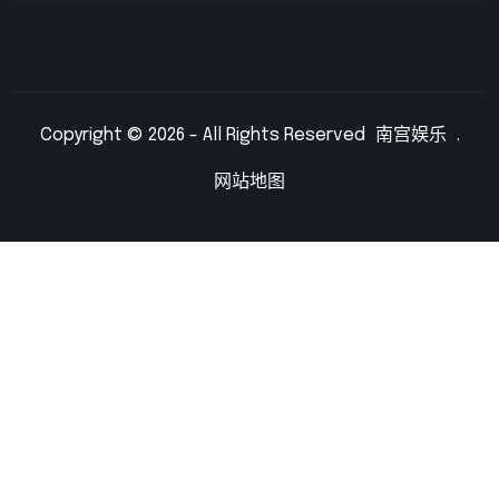
Copyright © 2026 - All Rights Reserved
南宫娱乐
.
网站地图