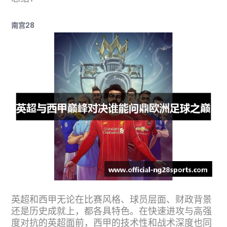
南宫28
英超和西甲无论在比赛风格、球员层面、财政背景
还是历史成就上，都各具特色。在快速进攻与高强
度对抗的英超面前，西甲的技术性和战术深度也同