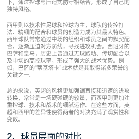
下，通过控球与压迫式防守相结合，形成了自己的
独特风格。
西甲则以技术性足球和控球为主，球队的传控打
法、精细的配合和球员的创造力成为其最大特色。
西甲球队常常通过中场的组织和球员之间的默契配
合，逐渐压迫对方防线，寻找进攻机会。西班牙的
巴萨和皇马，历史上曾通过无球跑动、传切配合以
及中场的高控球率，形成了强大的战术优势。例
如，巴萨的“蒂基塔卡”战术就是其取得诸多荣誉的
关键之一。
总的来说，英超的风格更加强调直接和迅速的进攻
转换，常常是一场硬碰硬的较量，而西甲则更加注
重控球、技术和战术的细腻运作。在这些方面，英
超和西甲的差异性使得两者的对决充满了观赏性和
变数。
2、球员层面的对比