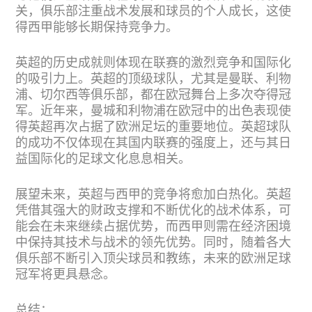
关，俱乐部注重战术发展和球员的个人成长，这使
得西甲能够长期保持竞争力。
英超的历史成就则体现在联赛的激烈竞争和国际化
的吸引力上。英超的顶级球队，尤其是曼联、利物
浦、切尔西等俱乐部，都在欧冠舞台上多次夺得冠
军。近年来，曼城和利物浦在欧冠中的出色表现使
得英超再次占据了欧洲足坛的重要地位。英超球队
的成功不仅体现在其国内联赛的强度上，还与其日
益国际化的足球文化息息相关。
展望未来，英超与西甲的竞争将愈加白热化。英超
凭借其强大的财政支撑和不断优化的战术体系，可
能会在未来继续占据优势，而西甲则需在经济困境
中保持其技术与战术的领先优势。同时，随着各大
俱乐部不断引入顶尖球员和教练，未来的欧洲足球
冠军将更具悬念。
总结：