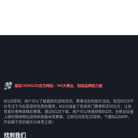
NG28官网，用户可以了解最新的游戏资讯、赛事动态和娱乐活动。南宫NG28平
台专注于为玩家提供优质的服务，NG28涵盖了各类热门赛事和实时比分，让体
育爱好者畅享精彩赛事。通过NG28下载，用户可以快速获取NG28，在移动设备
上随时随地畅玩游戏和观看体育赛事。立即访问南宫28官网，下载NG28APP，
开启属于您的娱乐与体育之旅！
找到我们