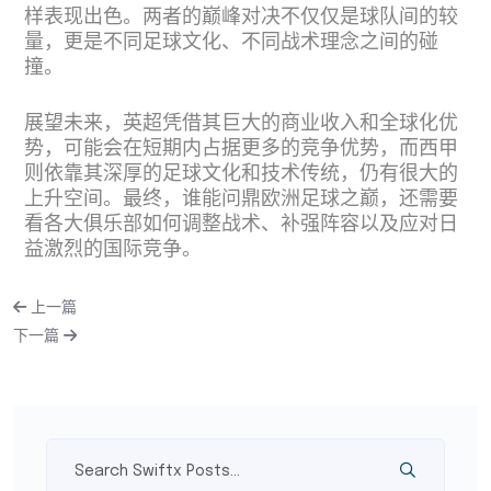
样表现出色。两者的巅峰对决不仅仅是球队间的较
量，更是不同足球文化、不同战术理念之间的碰
撞。
展望未来，英超凭借其巨大的商业收入和全球化优
势，可能会在短期内占据更多的竞争优势，而西甲
则依靠其深厚的足球文化和技术传统，仍有很大的
上升空间。最终，谁能问鼎欧洲足球之巅，还需要
看各大俱乐部如何调整战术、补强阵容以及应对日
益激烈的国际竞争。
上一篇
下一篇