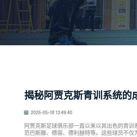
揭秘阿贾克斯青训系统的
2025-05-18 13:49:40
阿贾克斯足球俱乐部一直以来以其出色的青训
范巴斯滕、德容、德利赫特等。这些球员不仅