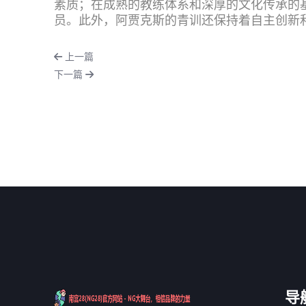
素质；在成熟的教练体系和深厚的文化传承的
员。此外，阿贾克斯的青训还保持着自主创新
上一篇
下一篇
导