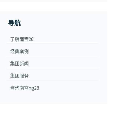
导航
了解南宫28
经典案例
集团新闻
集团服务
咨询南宫ng28