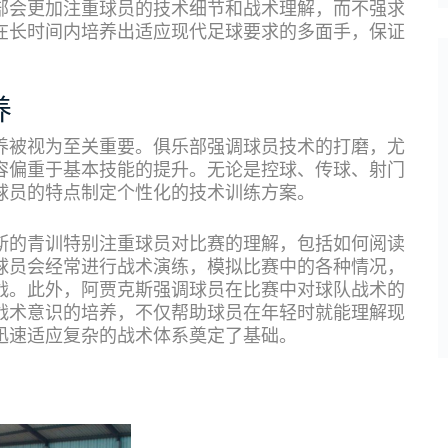
部会更加注重球员的技术细节和战术理解，而不强求
在长时间内培养出适应现代足球要求的多面手，保证
养
养被视为至关重要。俱乐部强调球员技术的打磨，尤
容偏重于基本技能的提升。无论是控球、传球、射门
球员的特点制定个性化的技术训练方案。
斯的青训特别注重球员对比赛的理解，包括如何阅读
球员会经常进行战术演练，模拟比赛中的各种情况，
战。此外，阿贾克斯强调球员在比赛中对球队战术的
战术意识的培养，不仅帮助球员在年轻时就能理解现
迅速适应复杂的战术体系奠定了基础。