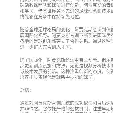
鼓励教练团队和球员进行创新。阿贾克斯的青
和学习，借鉴世界各地先进的足球理念和技术
终能够在竞争中保持领先地位。
随着全球足球格局的变化，阿贾克斯意识到仅
展国际化视野。阿贾克斯青训不断引进国际优
各地的足球俱乐部建立了合作关系。通过这种
进一步扩大其青训人才库。
除了国际化，阿贾克斯还注重自主创新。俱乐
步更新训练设施和方法。无论是视频分析技术
球技术发展的前沿。这种注重创新的态度，使
培养出具备现代足球所需技能的球员。
总结：
通过对阿贾克斯青训系统的成功秘诀和背后深
并非偶然。它依托严格的选拔机制，注重早期