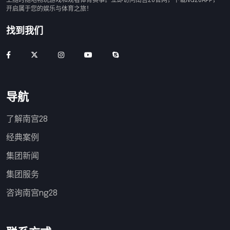
上随时随地畅玩游戏和观看体育赛事。立即访问南宫28官网，下载NG28APP，
开启属于您的娱乐与体育之旅！
找到我们
导航
了解南宫28
经典案例
集团新闻
集团服务
咨询南宫ng28