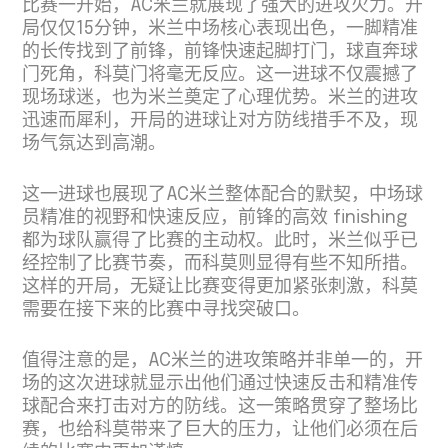
比赛一开始，AC米兰就展现了强大的进攻火力。开
局仅仅15分钟，米兰中场核心表现出色，一脚精准
的长传找到了前锋，前锋快速起脚打门，球直奔球
门死角，科莫门将毫无反应。这一进球不仅震撼了
现场球迷，也为米兰奠定了心理优势。米兰的进攻
迅速而犀利，开局的进球让对方防线措手不及，现
场气氛达到高潮。
这一进球也展现了AC米兰整体配合的默契，中场球
员精准的视野和快速反应，前锋的高效 finishing
都为球队赢得了比赛的主动权。此时，米兰似乎已
经控制了比赛节奏，而科莫则显得有些不知所措。
这样的开局，无疑让比赛变得更加紧张刺激，科莫
需要在接下来的比赛中寻找突破口。
值得注意的是，AC米兰的进攻策略并非单一的，开
场的这次进球就显示出他们通过快速反击和精准传
球配合来打击对方的防线。这一策略贯穿了整场比
赛，也给科莫带来了巨大的压力，让他们必须在后