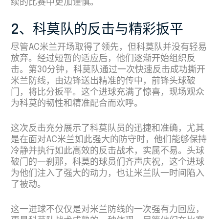
续的比赛中更加谨慎。
2、科莫队的反击与精彩扳平
尽管AC米兰开场取得了领先，但科莫队并没有轻易
放弃。经过短暂的适应后，他们逐渐开始组织反
击。第30分钟，科莫队通过一次快速反击成功撕开
米兰防线，由边锋送出精准的传中，前锋头球破
门，将比分扳平。这个进球充满了惊喜，现场观众
为科莫的韧性和精准配合而欢呼。
这次反击充分展示了科莫队员的迅捷和准确，尤其
是在面对AC米兰如此强大的防守时，他们能够保持
冷静并执行如此高效的反击战术，实属不易。头球
破门的一刹那，科莫的球员们齐声庆祝，这个进球
为他们注入了强大的动力，也让米兰队一时间陷入
了被动。
这一进球不仅仅是对米兰防线的一次强有力回应，