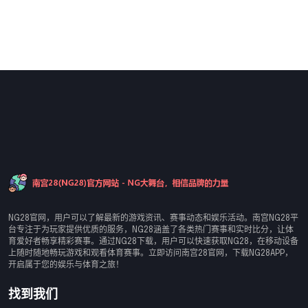
NG28官网，用户可以了解最新的游戏资讯、赛事动态和娱乐活动。南宫NG28平
台专注于为玩家提供优质的服务，NG28涵盖了各类热门赛事和实时比分，让体
育爱好者畅享精彩赛事。通过NG28下载，用户可以快速获取NG28，在移动设备
上随时随地畅玩游戏和观看体育赛事。立即访问南宫28官网，下载NG28APP，
开启属于您的娱乐与体育之旅！
找到我们