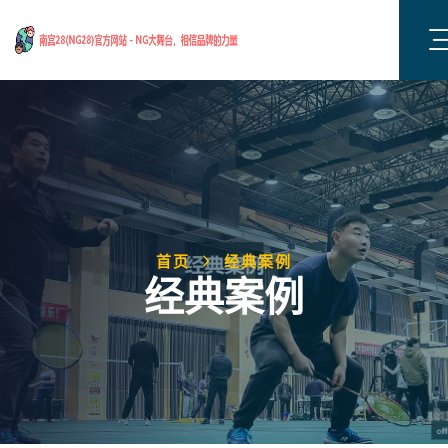
首页
经典案例
经典案例