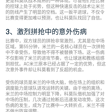
更是科莫队战术成熟的一种体现。尽管他们在比赛
的控球上处于劣势，但这种快速反击的战术让米兰
的防线产生了明显的空档。这一扳平进球，不仅令
比赛变得更加难以预测，也让科莫队找回了自信。
3、激烈拼抢中的意外伤病
比赛中，双方球员的拼抢非常激烈，尤其是在中场
区域。第55分钟，米兰的一名核心球员在一次拼抢
中不幸受伤，导致他不得不被替换下场。这一伤病
不仅影响了米兰的进攻节奏，也让球迷和教练组感
到担忧。AC米兰原本已经占据了一定的优势，但这
次意外事件却让科莫看到了反超的机会。
受伤的球员是米兰的中场大脑，他在场上的组织和
调度能力是球队进攻运转的关键。由于他的离场，
米兰的中场控制力明显下降，科莫队借机加强了对
中场的压制，几次通过抢断后迅速发动攻势。这次
伤病的发生，成为了比赛中一大转折点，米兰不得
不做出阵容调整。