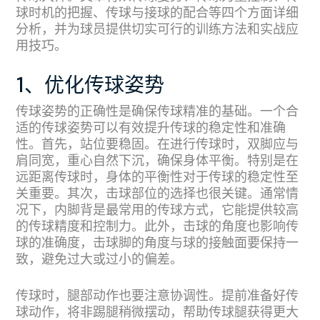
球时机的把握、传球与接球的配合等四个方面详细
分析，并为球员提供切实可行的训练方法和实战应
用技巧。
1、优化传球姿势
传球姿势的正确性是确保传球精准的基础。一个合
适的传球姿势可以有效提升传球的稳定性和准确
性。首先，站位要稳固。在进行传球时，双脚应与
肩同宽，重心自然下沉，确保身体平衡。特别是在
远距离传球时，身体的平衡性对于传球的稳定性至
关重要。其次，击球部位的选择也很关键。通常情
况下，内脚背是最常用的传球方式，它能提供较高
的传球精度和控制力。此外，击球的角度也影响传
球的准确度，击球脚的角度与球的接触面要保持一
致，避免过大或过小的偏差。
传球时，腿部动作也要注意协调性。提前准备好传
球动作，将非踢腿稍微摆动，帮助传球腿获得更大