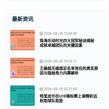
最新资讯
2026-08-06 13:09:40
珠海乐动时光四大冠军秘诀揭秘
成就卓越团队的关键因素
2026-08-05 19:54:12
王燊超无缘国足名单背后的真实原
因与隐秘角力内幕解析
2026-08-05 02:21:58
特里皮尔在U19锦标赛上演精彩远
射助球队取胜