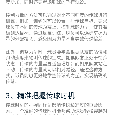
度增加，同时还要考虑到球的飞行轨迹。
控制力量的方法可以通过对比不同强度的传球进行
训练。例如，训练时可以设置一些传球目标，要求
球员在不同的传球距离上，控制球的力量，使其准
确到达目标。通过反复训练，球员可以逐步掌握力
量的分配技巧，避免因为力量不当导致传球偏差。
此外，调整力量时，球员要学会根据队友的站位和
跑动速度来预测传球的需求。如果队友正处于快跑
状态，传球的力量需要适当增加；而如果队友站定
不动，传球的力量就可以相对减轻。通过这种方
式，球员能够更好地掌控传球的力量，实现精确的
传球。
3、精准把握传球时机
传球时机的把握同样是影响传球精准度的重要因
素。一个准确的传球时机能够帮助球员轻松穿越对