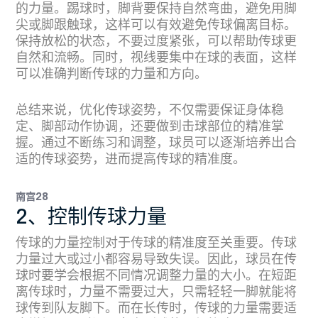
的力量。踢球时，脚背要保持自然弯曲，避免用脚
尖或脚跟触球，这样可以有效避免传球偏离目标。
保持放松的状态，不要过度紧张，可以帮助传球更
自然和流畅。同时，视线要集中在球的表面，这样
可以准确判断传球的力量和方向。
总结来说，优化传球姿势，不仅需要保证身体稳
定、脚部动作协调，还要做到击球部位的精准掌
握。通过不断练习和调整，球员可以逐渐培养出合
适的传球姿势，进而提高传球的精准度。
南宫28
2、控制传球力量
传球的力量控制对于传球的精准度至关重要。传球
力量过大或过小都容易导致失误。因此，球员在传
球时要学会根据不同情况调整力量的大小。在短距
离传球时，力量不需要过大，只需轻轻一脚就能将
球传到队友脚下。而在长传时，传球的力量需要适