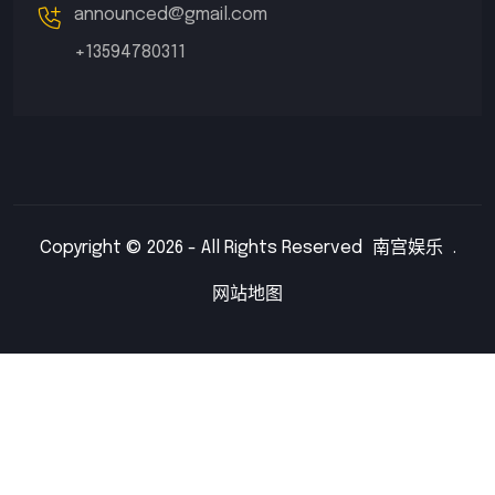
announced@gmail.com
+13594780311
Copyright © 2026 - All Rights Reserved
南宫娱乐
.
网站地图