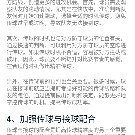
方防线，创造更多的进攻机会。首先，球员需要观
察队友的跑动情况，尤其是在快攻中，准确判断队
友何时开始加速跑动，选择合适的时机传球，避免
传球过早或过晚，导致队友无法接到球。
其次，传球的时机也与对方防守球员的位置有关。
通过快速的判断，可以利用对方防守球员的空隙进
行传球。如果传球时机不合适，容易被对方拦截或
破坏。因此，球员要不断提升对比赛节奏的感觉，
在合适的时机做出精准传球。
另外，在传球前的预判也至关重要。很多时候，球
员在接球前就应当提前考虑好可能的传球线路和队
友的跑位。通过提前做出判断和决定，能够更好地
掌控传球的时机，提高传球成功率。
4、加强传球与接球配合
传球与接球的配合是提高传球精准度的另一个重要