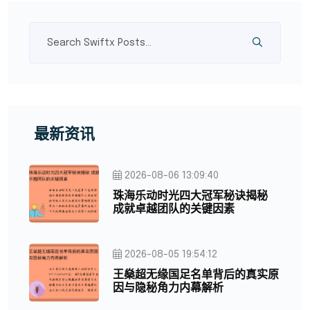
最新资讯
2026-08-06 13:09:40
珠海乐动时光四大冠军秘诀揭秘
成就卓越团队的关键因素
2026-08-05 19:54:12
王燊超无缘国足名单背后的真实原
因与隐秘角力内幕解析