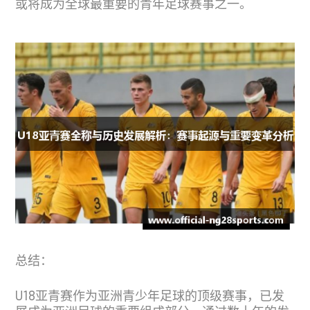
或将成为全球最重要的青年足球赛事之一。
总结：
U18亚青赛作为亚洲青少年足球的顶级赛事，已发