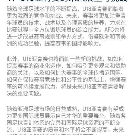
随着全球足球水平的不断提高，U18亚青赛面临着
更为激烈的竞争和挑战。未来，赛事将更加注重青
年球员的技术、战术以及心理素质的培养，力求在
比赛过程中全方位锻炼球员的综合能力。AFC也将
进一步改进赛事规则和举办方式，借鉴欧洲和南美
洲的成功经验，提高赛事的国际影响力。
此外，U18亚青赛也将面临一些新的挑战，如如何
提高赛事的商业化运作，如何吸引更多观众和赞助
商的关注，以及如何扩大赛事的全球传播范围等。
如何在保持赛事竞技性和公平性的基础上，增强赛
事的可持续发展能力，将是未来U18亚青赛需要解
决的重要问题。
随着亚洲足球市场的日益成熟，U18亚青赛有望成
为更多国际球员展示自己才华的重要舞台。随着各
国足球青训体系的完善和国际足球资源的不断交
流，U18亚青赛的质量和水平将会不断提高，未来