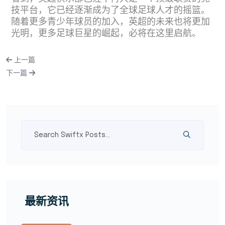
技平台，它已经逐渐成为了全球足球人才的摇篮。
随着更多青少年球员的加入，英超的未来也将更加
光明，更多足球巨星的崛起，必将在这里启航。
上一篇
下一篇
最新资讯