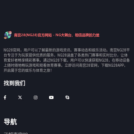
NG28官网，用户可以了解最新的游戏资讯、赛事动态和娱乐活动。南宫NG28平
台专注于为玩家提供优质的服务，NG28涵盖了各类热门赛事和实时比分，让体
育爱好者畅享精彩赛事。通过NG28下载，用户可以快速获取NG28，在移动设备
上随时随地畅玩游戏和观看体育赛事。立即访问南宫28官网，下载NG28APP，
开启属于您的娱乐与体育之旅！
找到我们
导航