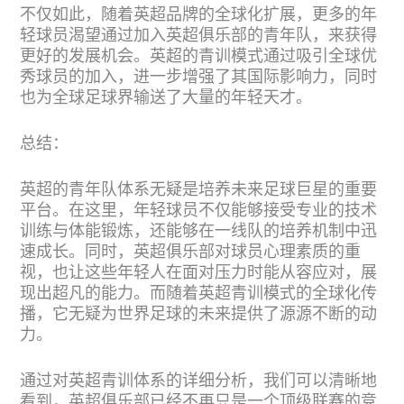
不仅如此，随着英超品牌的全球化扩展，更多的年
轻球员渴望通过加入英超俱乐部的青年队，来获得
更好的发展机会。英超的青训模式通过吸引全球优
秀球员的加入，进一步增强了其国际影响力，同时
也为全球足球界输送了大量的年轻天才。
总结：
英超的青年队体系无疑是培养未来足球巨星的重要
平台。在这里，年轻球员不仅能够接受专业的技术
训练与体能锻炼，还能够在一线队的培养机制中迅
速成长。同时，英超俱乐部对球员心理素质的重
视，也让这些年轻人在面对压力时能从容应对，展
现出超凡的能力。而随着英超青训模式的全球化传
播，它无疑为世界足球的未来提供了源源不断的动
力。
通过对英超青训体系的详细分析，我们可以清晰地
看到，英超俱乐部已经不再只是一个顶级联赛的竞