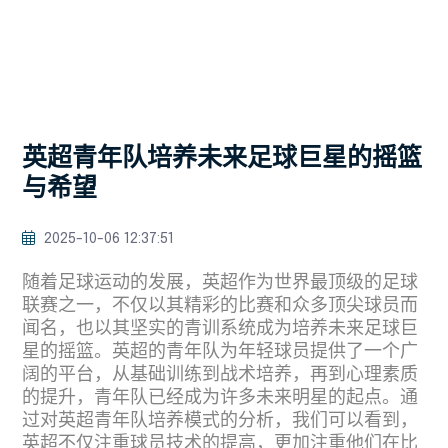
英超青年队培养未来足球巨星的摇篮
与希望
2025-10-06 12:37:51
随着足球运动的发展，英超作为世界最顶级的足球
联赛之一，不仅以其精彩的比赛和众多顶尖球员而
闻名，也以其坚实的青训系统成为培养未来足球巨
星的摇篮。英超的青年队为年轻球员提供了一个广
阔的平台，从基础训练到战术培养，再到心理素质
的提升，青年队已经成为许多未来明星的起点。通
过对英超青年队培养模式的分析，我们可以看到，
英超不仅注重球员技术的提高，更加注重他们在比