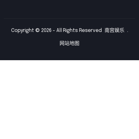
Copyright © 2026 - All Rights Reserved
南宫娱乐
.
网站地图