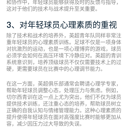
和协作中，年轻球员能够获得及时的反馈与指导，
这对于他们的技术与战术提升至关重要。
3、对年轻球员心理素质的重视
除了技术和战术的培养外，英超青年队同样非常注
重年轻球员的心理素质训练。足球不仅是一项身体
对抗激烈的运动，也是一项心理博弈的游戏，球员
必须学会如何在高压环境下冷静应对。英超的青训
系统意识到，培养顶级球员不仅仅需要技术上的过
硬，更需要球员在比赛中的心理调节能力。
在这一方面，英超俱乐部通常会聘请心理学专家，
帮助年轻球员调整心态，处理压力与焦虑。例如，
切尔西青训在这一点上尤为突出，他们不仅为球员
提供技术训练，还注重心态的培养，帮助球员树立
正确的自我认知与情绪管理能力。这种心理素质的
提升使得年轻球员在面对高强度比赛时能够更加从
容，减少因压力过大导致的失误。