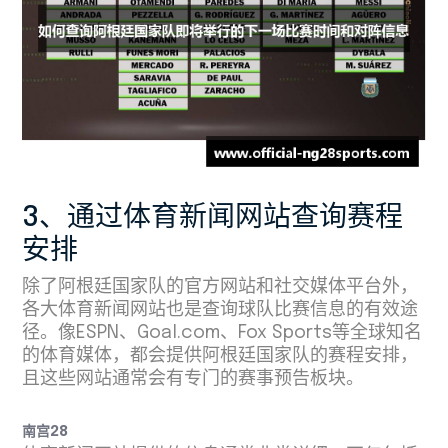
3、通过体育新闻网站查询赛程
安排
除了阿根廷国家队的官方网站和社交媒体平台外，
各大体育新闻网站也是查询球队比赛信息的有效途
径。像ESPN、Goal.com、Fox Sports等全球知名
的体育媒体，都会提供阿根廷国家队的赛程安排，
且这些网站通常会有专门的赛事预告板块。
南宫28