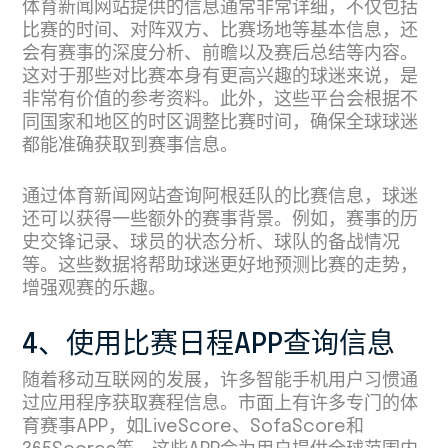
体育新闻网站提供的信息通常非常详细，不仅包括
比赛的时间、对阵双方、比赛场地等基本信息，还
会有赛事的深度分析、前瞻以及赛后总结等内容。
这对于那些对比赛本身有更高兴趣的球迷来说，是
非常有价值的参考资料。此外，这些平台会根据不
同国家和地区的时区调整比赛时间，确保全球球迷
都能准确获取到赛事信息。
通过体育新闻网站查询阿根廷队的比赛信息，球迷
还可以获得一些额外的赛事背景。例如，赛事的历
史交锋记录、球员的状态分析、球队的备战情况
等。这些数据将帮助球迷更好地预测比赛的走势，
增强观赛的乐趣。
4、使用比赛日程APP查询信息
随着移动互联网的发展，许多智能手机用户习惯通
过应用程序获取赛程信息。市面上有许多专门的体
育赛事APP，如LiveScore、SofaScore和