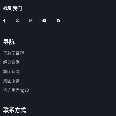
找到我们
导航
了解南宫28
经典案例
集团新闻
集团服务
咨询南宫ng28
联系方式