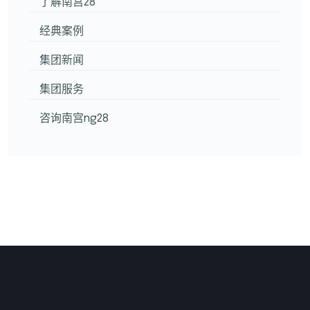
了解南宫28
经典案例
集团新闻
集团服务
咨询南宫ng28