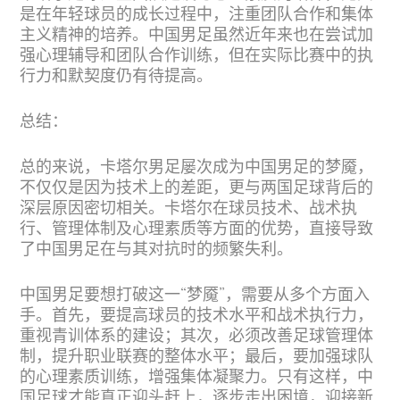
是在年轻球员的成长过程中，注重团队合作和集体
主义精神的培养。中国男足虽然近年来也在尝试加
强心理辅导和团队合作训练，但在实际比赛中的执
行力和默契度仍有待提高。
总结：
总的来说，卡塔尔男足屡次成为中国男足的梦魇，
不仅仅是因为技术上的差距，更与两国足球背后的
深层原因密切相关。卡塔尔在球员技术、战术执
行、管理体制及心理素质等方面的优势，直接导致
了中国男足在与其对抗时的频繁失利。
中国男足要想打破这一“梦魇”，需要从多个方面入
手。首先，要提高球员的技术水平和战术执行力，
重视青训体系的建设；其次，必须改善足球管理体
制，提升职业联赛的整体水平；最后，要加强球队
的心理素质训练，增强集体凝聚力。只有这样，中
国足球才能真正迎头赶上，逐步走出困境，迎接新