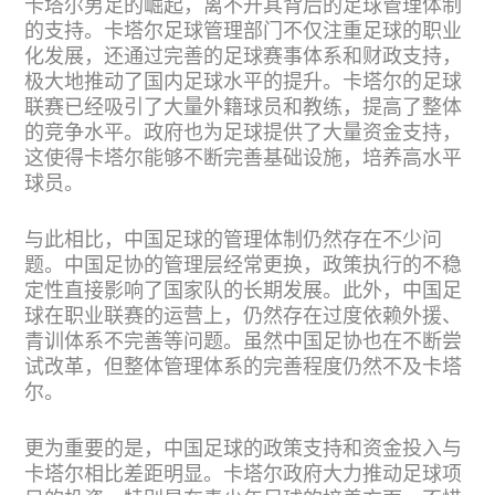
卡塔尔男足的崛起，离不开其背后的足球管理体制
的支持。卡塔尔足球管理部门不仅注重足球的职业
化发展，还通过完善的足球赛事体系和财政支持，
极大地推动了国内足球水平的提升。卡塔尔的足球
联赛已经吸引了大量外籍球员和教练，提高了整体
的竞争水平。政府也为足球提供了大量资金支持，
这使得卡塔尔能够不断完善基础设施，培养高水平
球员。
与此相比，中国足球的管理体制仍然存在不少问
题。中国足协的管理层经常更换，政策执行的不稳
定性直接影响了国家队的长期发展。此外，中国足
球在职业联赛的运营上，仍然存在过度依赖外援、
青训体系不完善等问题。虽然中国足协也在不断尝
试改革，但整体管理体系的完善程度仍然不及卡塔
尔。
更为重要的是，中国足球的政策支持和资金投入与
卡塔尔相比差距明显。卡塔尔政府大力推动足球项