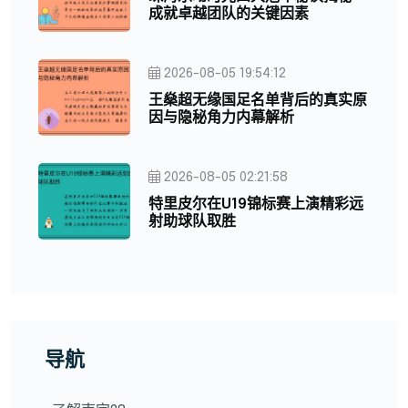
成就卓越团队的关键因素
2026-08-05 19:54:12
王燊超无缘国足名单背后的真实原
因与隐秘角力内幕解析
2026-08-05 02:21:58
特里皮尔在U19锦标赛上演精彩远
射助球队取胜
导航