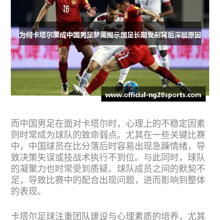
而中国男足在面对卡塔尔时，心理上的不稳定因素
则时常成为球队的致命弱点。尤其在一些关键比赛
中，中国球员在比分落后时容易出现急躁情绪，导
致决策失误或技战术执行不到位。与此同时，球队
的凝聚力也时常受到质疑。球队成员之间的默契不
足，导致比赛中的配合出现问题，进而影响到整体
的表现。
卡塔尔足球注重团队建设与心理素质的培养，尤其