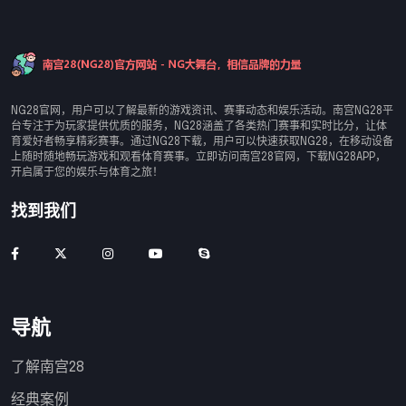
NG28官网，用户可以了解最新的游戏资讯、赛事动态和娱乐活动。南宫NG28平
台专注于为玩家提供优质的服务，NG28涵盖了各类热门赛事和实时比分，让体
育爱好者畅享精彩赛事。通过NG28下载，用户可以快速获取NG28，在移动设备
上随时随地畅玩游戏和观看体育赛事。立即访问南宫28官网，下载NG28APP，
开启属于您的娱乐与体育之旅！
找到我们
导航
了解南宫28
经典案例