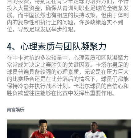
目的投资，特别是在青少年足球的培养方面，不惜
投入大量资金，确保从青训到职业足球的全链条发
展。而中国虽然也有相应的扶持政策，但由于体制
内的复杂性和执行上的问题，许多政策落实不到
位，导致足球发展举步维艰。
4、心理素质与团队凝聚力
在中卡对抗的多次较量中，心理素质和团队凝聚力
常常成为决定比赛胜负的关键因素。卡塔尔男足的
球员普遍具备较强的心理素质，无论是在压力巨大
的比赛场合还是在比分落后的情况下，球员们都能
保持冷静并执行战术计划。卡塔尔球员的自信心和
胜负欲望往往能够在比赛中发挥出重要作用。
南宫娱乐