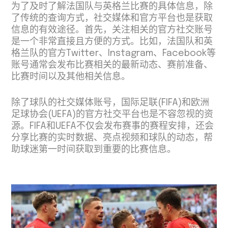
为了及时了解法国队与英格兰比赛的具体信息，除
了传统的查询方式，社交媒体和官方平台也是获取
信息的有效途径。首先，关注相关的官方社交账号
是一个非常直接且方便的方式。比如，法国队和英
格兰队的官方Twitter、Instagram、Facebook等
账号通常会发布比赛相关的最新动态、赛前准备、
比赛时间以及其他相关信息。
除了球队的社交媒体账号，国际足联(FIFA)和欧洲
足球协会(UEFA)的官方社交平台也是不容忽视的资
源。FIFA和UEFA不仅会发布赛事的赛程安排，还会
分享比赛的实时数据、亮点视频和球队的动态，帮
助球迷第一时间获取到重要的比赛信息。