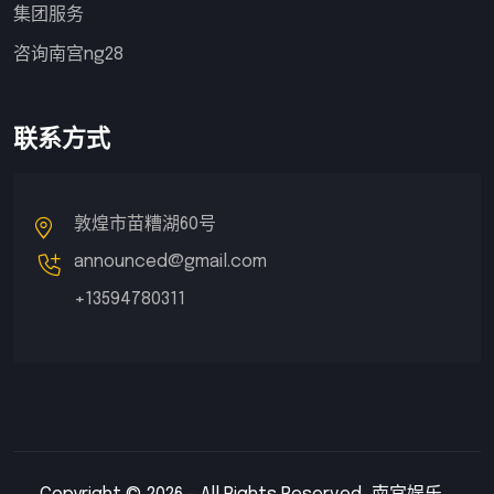
集团服务
咨询南宫ng28
联系方式
敦煌市苗糟湖60号
announced@gmail.com
+13594780311