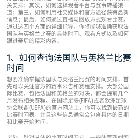
关安排；其次，如何选择观看平台与赛事转播渠
道；第三，如何利用社交媒体和官方途径获得最新
信息；最后，如何通过直播与回放方式观看比赛。
通过这四个方面的详细指导，你将能够准确获取法
国队与英格兰比赛的具体时间、观看方式以及如何
跟进赛后的精彩内容。
1、如何查询法国队与英格兰比赛
时间
想要准确掌握法国队与英格兰比赛的时间安排，首
先可以关注官方的赛事公告和赛程安排。大部分国
际比赛，包括法国和英格兰的对决，都会提前几个
月发布相关赛程。在国际足联(FIFA)或者欧洲足球
协会联盟(UEFA)的官方网站上，你可以找到最新的
比赛时间表，并且这些信息通常会包含具体的日期
和比赛开始时间。