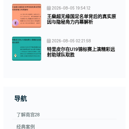
2026-08-05 19:54:12
王燊超无缘国足名单背后的真实原
因与隐秘角力内幕解析
2026-08-05 02:21:58
特里皮尔在U19锦标赛上演精彩远
射助球队取胜
导航
了解南宫28
经典案例