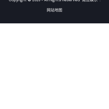
Copyright © 2026 - All Rights Reserved
南宫娱乐
.
网站地图