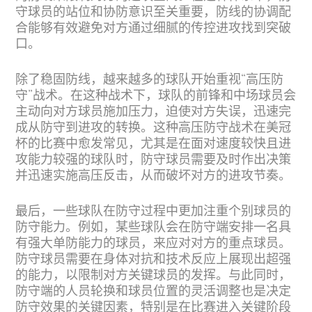
守球员的站位和协防意识至关重要，防线的协调配
合能够有效避免对方通过细腻的传控进攻找到突破
口。
除了稳固防线，越来越多的球队开始重视“高压防
守”战术。在这种战术下，球队的前锋和中场球员会
主动向对方球员施加压力，迫使对方失误，迅速完
成从防守到进攻的转换。这种高压防守战术在美冠
杯的比赛中愈发常见，尤其是在面对速度较快且进
攻能力较强的球队时，防守球员需要及时作出决策
并迅速实施高压反击，从而破坏对方的进攻节奏。
最后，一些球队在防守过程中更加注重个别球员的
防守能力。例如，某些球队会在防守端安排一名具
有强大单防能力的球员，来应对对方的重点球员。
防守球员需要在身体对抗和技术反应上展现出超强
的能力，以限制对方关键球员的发挥。与此同时，
防守端的人员轮换和球员位置的灵活调整也是决定
防守效果的关键因素，特别是在比赛进入关键阶段