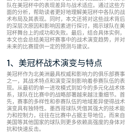
队在美冠杯中的表现差异与战术适应。通过这些方
面的分析，帮助读者更好地理解美冠杯中各队的战
术布局及其表现。同时，本文还将对这些战术背后
的深层次原因和影响因素进行探讨，揭示球队在美
冠杯舞台上的成功和失败。最后，结合具体实例，
本文也会总结美冠杯赛事中的战术演变趋势，并对
未来的比赛提供一定的预测与建议。
1、美冠杯战术演变与特点
美冠杯作为北美洲最具权威和影响力的俱乐部赛事
之一，其战术特点和演变深刻影响着参赛队伍的表
现。从最初的单一进攻模式到如今的多元化战术体
系，球队在比赛中的战略部署越来越注重细节。首
先，赛事的多样性和参赛队伍的地域差异使得战术
演变具有独特性。墨西哥球队凭借其强大的技术能
力和控制力，往往在比赛中占据主导地位，而来自
美国等其他国家的球队则更多依赖高强度的身体对
抗和快速反击。