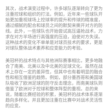
其次，战术演变过程中，许多球队逐渐转向了更为
注重控球和组织的打法。例如，近年来一些球队开
始更加重视球场上控球率的提升和传球的精准度，
通过细腻的配合和球员之间的默契来撕开对方的防
线。此外，一些球队也开始尝试高压逼抢战术，力
求在对方半场进行高强度的压迫，迫使对方失误。
这种战术的变化不单单是对球员技术的要求，更是
对球队整体战术素养和应变能力的考验。
美冠杯的战术特点与其他洲际赛事相比，更多地融
合了南美、北美以及中北美的足球文化。虽然在战
术上存在一定的差异性，但其中也有着明显的融合
性和相互借鉴的趋势。例如，部分墨西哥和美国球
队吸收了欧洲足球的防守反击理念，而南美球队则
借鉴了欧洲对于控球和整体阵型的重视。总的来
说，随着比赛经验的积累，美冠杯的战术体系逐渐
趋向多样化，并且更加注重在比赛中对战术灵活性
的应变。