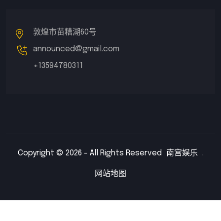
敦煌市苗糟湖60号
announced@gmail.com
+13594780311
Copyright © 2026 - All Rights Reserved
南宫娱乐
.
网站地图