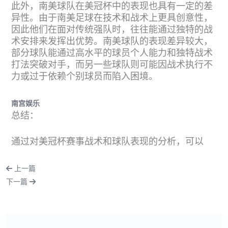
此外，南美球队在美冠杯中的表现也具有一定的差
异性。由于南美足球在技术和战术上更具创意性，
因此他们在面对传统强队时，往往能通过独特的战
术安排来发挥出优势。南美球队的表现差异较大，
部分球队能通过高水平的球员个人能力和独特战术
打法突破对手，而另一些球队则可能因战术执行不
力或过于依赖个别球员而陷入困境。
南宫娱乐
总结：
通过对美冠杯赛事战术和球队表现的分析，可以
上一篇
下一篇