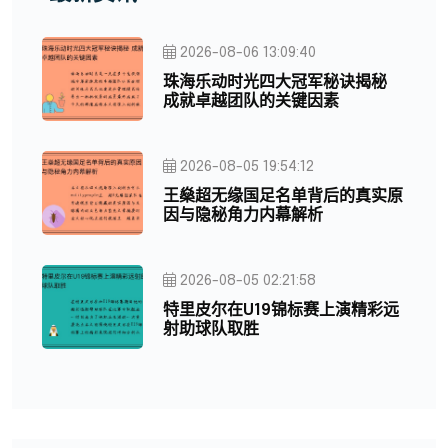
2026-08-06 13:09:40
珠海乐动时光四大冠军秘诀揭秘
成就卓越团队的关键因素
2026-08-05 19:54:12
王燊超无缘国足名单背后的真实原
因与隐秘角力内幕解析
2026-08-05 02:21:58
特里皮尔在U19锦标赛上演精彩远
射助球队取胜