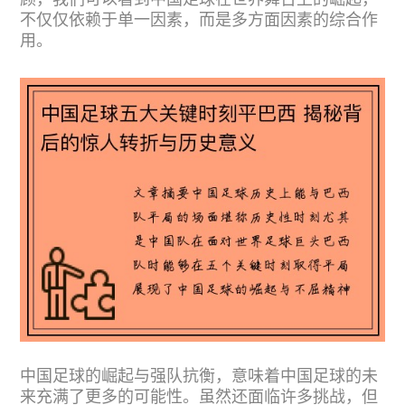
顾，我们可以看到中国足球在世界舞台上的崛起，
不仅仅依赖于单一因素，而是多方面因素的综合作
用。
中国足球的崛起与强队抗衡，意味着中国足球的未
来充满了更多的可能性。虽然还面临许多挑战，但