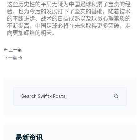
这些历史性的平局无疑为中国足球积累了宝贵的经
验，也为今后的发展打下了坚实的基础。随着技术
的不断进步、战术的日益成熟以及球员心理素质的
不断提高，中国足球必将在未来取得更多突破，走
向更加辉煌的明天。
上一篇
下一篇
最新资讯