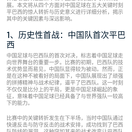
展。本文将从四个方面对中国足球在五大关键时刻
平巴西的惊人转折与历史意义进行详细分析，揭示
其中的关键因素与深远影响。
1、历史性首战：中国队首次平巴
西
中国足球与巴西队的首次对决，标志着中国足球走
向世界舞台的重要一步。比赛的初期，巴西队的技
术优势显而易见，中国队显得较为被动。然而，正
是在这种不被看好的局面下，中国队展现出了顽强
的拼搏精神与战术纪律，逼平了巴西队。这一时刻
不仅仅是比分上的平局，更是中国足球崛起的象
征，意味着中国足球已经具备了与世界强队一较高
下的能力。
比赛中的关键转折发生在下半场，当时中国队通过
快速反击与防守反击的战术安排，成功找到了巴西