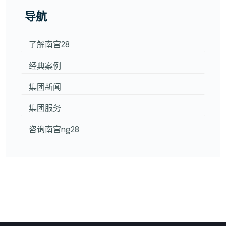
导航
了解南宫28
经典案例
集团新闻
集团服务
咨询南宫ng28