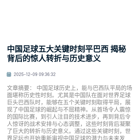
中国足球五大关键时刻平巴西 揭秘
背后的惊人转折与历史意义
2025-12-09 09:36:32
文章摘要： 中国足球历史上，能与巴西队平局的场
面堪称历史性时刻。尤其是中国队在面对世界足球
巨头巴西队时，能够在五个关键时刻取得平局，展
现了中国足球的崛起与不屈精神。从首场令人震惊
的国际比赛，到引人注目的技术进步，再到背后令
人惊讶的战术安排与心态调整，这些时刻背后凝聚
了巨大的转折与历史意义。通过这些关键时刻，世
界足坛也开始重新审视中国足球的潜力与未来发