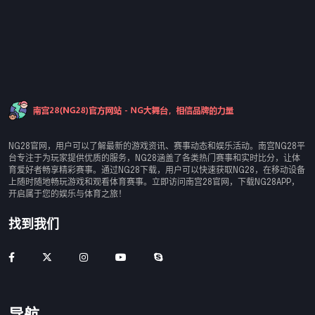
NG28官网，用户可以了解最新的游戏资讯、赛事动态和娱乐活动。南宫NG28平
台专注于为玩家提供优质的服务，NG28涵盖了各类热门赛事和实时比分，让体
育爱好者畅享精彩赛事。通过NG28下载，用户可以快速获取NG28，在移动设备
上随时随地畅玩游戏和观看体育赛事。立即访问南宫28官网，下载NG28APP，
开启属于您的娱乐与体育之旅！
找到我们