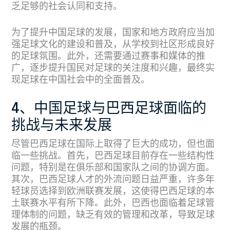
乏足够的社会认同和支持。
为了提升中国足球的发展，国家和地方政府应当加
强足球文化的建设和普及，从学校到社区形成良好
的足球氛围。此外，还需要通过赛事和媒体的推
广，逐步提升国民对足球的关注度和兴趣，最终实
现足球在中国社会中的全面普及。
4、中国足球与巴西足球面临的
挑战与未来发展
尽管巴西足球在国际上取得了巨大的成功，但也面
临一些挑战。首先，巴西足球目前存在一些结构性
问题，特别是在俱乐部和国家队之间的协调方面。
其次，巴西足球人才的外流问题日益严重，许多年
轻球员选择到欧洲联赛发展，这使得巴西足球的本
土联赛水平有所下降。此外，巴西也面临着足球管
理体制的问题，缺乏有效的管理和改革，导致足球
发展的瓶颈。