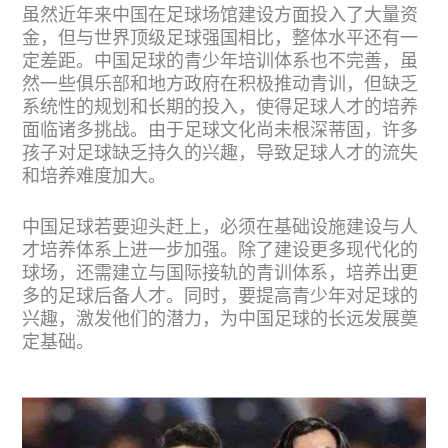
虽然近年来中国在足球场馆建设方面投入了大量资
金，但与世界顶级足球强国相比，整体水平还有一
定差距。中国足球的青少年培训体系也不完善，虽
然一些俱乐部和地方政府在积极推动青训，但缺乏
系统性的规划和长期的投入，使得足球人才的培养
面临诸多挑战。由于足球文化尚未根深蒂固，许多
孩子对足球缺乏持久的兴趣，导致足球人才的流失
和培养难度加大。
中国足球若要迎头赶上，必须在基础设施建设与人
才培养体系上进一步加强。除了建设更多现代化的
球场，还需建立与国际接轨的青训体系，培养出更
多的足球后备人才。同时，要提高青少年对足球的
兴趣，激发他们的潜力，为中国足球的长远发展奠
定基础。