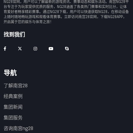
NG28官网，用户可以了解最新的游戏资讯、赛事动态和娱乐活动。南宫NG28平
台专注于为玩家提供优质的服务，NG28涵盖了各类热门赛事和实时比分，让体
育爱好者畅享精彩赛事。通过NG28下载，用户可以快速获取NG28，在移动设备
上随时随地畅玩游戏和观看体育赛事。立即访问南宫28官网，下载NG28APP，
开启属于您的娱乐与体育之旅！
找到我们
导航
了解南宫28
经典案例
集团新闻
集团服务
咨询南宫ng28