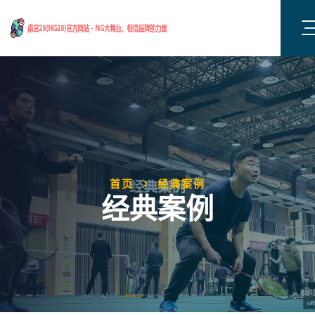
首页
经典案例
经典案例