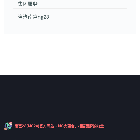
集团服务
咨询南宫ng28