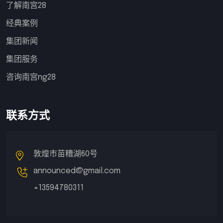
了解南宫28
经典案例
集团新闻
集团服务
咨询南宫ng28
联系方式
敦煌市苗糟湖60号
announced@gmail.com
+13594780311