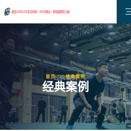
首页
经典案例
经典案例