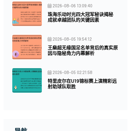
2026-08-06 13:09:40
珠海乐动时光四大冠军秘诀揭秘
成就卓越团队的关键因素
2026-08-05 19:54:12
王燊超无缘国足名单背后的真实原
因与隐秘角力内幕解析
2026-08-05 02:21:58
特里皮尔在U19锦标赛上演精彩远
射助球队取胜