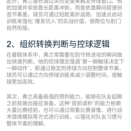
此外，弗兰擅长通过突然变速来触发传球窗口。他
的加速并非依靠长距离冲刺，而是依靠瞬间提速创
造节奏差。球员可通过短距离折返跑、加速点启动
训练来强化“爆发切入”的实战价值，使跑位与射门
自然衔接。
2、组织转换判断与控球逻辑
在曼联体系中，弗兰常需要在防守转进攻的瞬间做
出快速判断。他的控球理念强调“第一脚触球决定下
一脚动作”，即通过稳定的停球方向控制整体节奏。
球员可以通过方向停球训练来减少调整时间，使触
球更加高效。
其次，弗兰具备极强的预判能力，能够在队友起脚
之前就做出接应准备。这种“提前读秒”的能力依赖
大量比赛经验，也可以通过观看比赛录像、进行战
术情境模拟等方式进行训练，以强化对队友习惯与
整体节奏的理解。