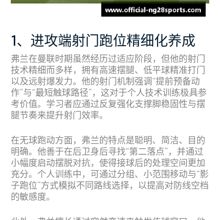
1、进攻端射门跑位精细化养成
弗兰在曼联时期虽然经历过适应阶段，但他的射门
技术精细而多样，拥有高速摆腿、低平球精准打门
以及远射爆发力。他的射门机制强调“提前预备动
作”与“最短触球路径”，这对于个人技术训练极具参
考价值。学习者应通过反复强化支撑脚稳固性与摆
腿节奏来提升射门效率。
在无球跑动方面，弗兰的特点是聪明、简洁、目的
明确。他善于在后卫身后寻找“第二落点”，并通过
小幅度启动摆脱对抗，使得接球后的处理空间更加
充分。个人训练中，可通过分组、小范围移动与“影
子跑位”方式模拟不同路线选择，以提高对防线空档
的敏感度。