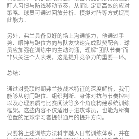
盯人习惯与防线移动节奏，从而制定更高效的应对
策略。球员可通过回放分析、模拟对阵等方式提高
此能力。
另外，弗兰具备良好的场上沟通能力，他通过手
势、眼神与跑位方向与队友快速完成默契配合。球
员应加强在训练中的主动沟通，理解“团队节奏”而
非只关注个人表现，这是提升竞争力的重要一环。
总结：
通过对曼联时期弗兰技战术特征的深度解析，我们
能够从射门跑位、组织判断、身体对抗与节奏控制
以及心理素质与比赛阅读等多个角度构建系统训练
框架。这些内容不仅适用于进攻球员，也能为所有
位置的足球学习者提供通用的提升方向。
只要将上述训练方法科学融入日常训练体系，并在