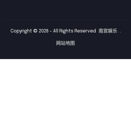
Copyright © 2026 - All Rights Reserved
南宫娱乐
.
网站地图