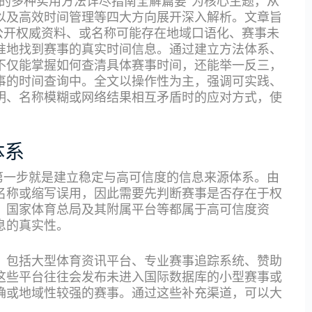
的多种实用方法详尽指南全解篇要”为核心主题，从
以及高效时间管理等四大方向展开深入解析。文章旨
公开权威资料、或名称可能存在地域口语化、赛事未
准地找到赛事的真实时间信息。通过建立方法体系、
不仅能掌握如何查清具体赛事时间，还能举一反三，
事的时间查询中。全文以操作性为主，强调可实践、
明、名称模糊或网络结果相互矛盾时的应对方式，使
体系
第一步就是建立稳定与高可信度的信息来源体系。由
名称或缩写误用，因此需要先判断赛事是否存在于权
、国家体育总局及其附属平台等都属于高可信度资
息的真实性。
，包括大型体育资讯平台、专业赛事追踪系统、赞助
这些平台往往会发布未进入国际数据库的小型赛事或
确或地域性较强的赛事。通过这些补充渠道，可以大