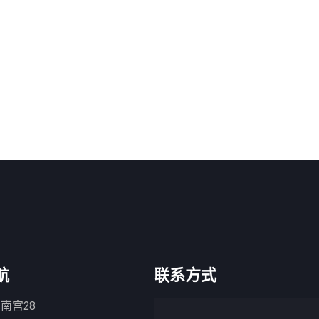
航
联系方式
南宫28