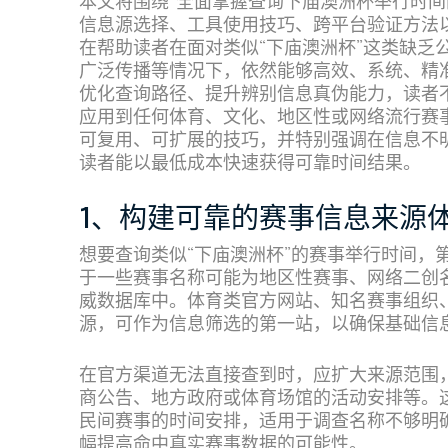
本文将围绕“全面掌握查询下庙澳洲杯举行时间
信息源选择、工具使用技巧、跨平台验证方法
在帮助读者在面对类似“下庙澳洲杯”这类缺乏
广泛传播等情况下，依然能够高效、系统、精
优化查询路径、提升辨别信息真伪能力，读者
应用到任何体育、文化、地区性或网络流行赛
可复用、可扩展的技巧，并特别强调在信息不
读者能以最低成本快速获得可靠时间结果。
1、构建可靠的赛事信息来源
想要查询类似“下庙澳洲杯”的赛事举行时间，
于一些赛事名称可能为地区性赛事、网络二创
威数据库中。体育类官方网站、知名赛事组织
源，可作为信息筛选的第一站，以确保基础信
在官方渠道无法直接查到时，应扩大来源范围
商公告、地方政府或体育场馆的活动安排等。
民间赛事的时间安排，适用于调查名称不够明
幅提高命中真实赛事数据的可能性。