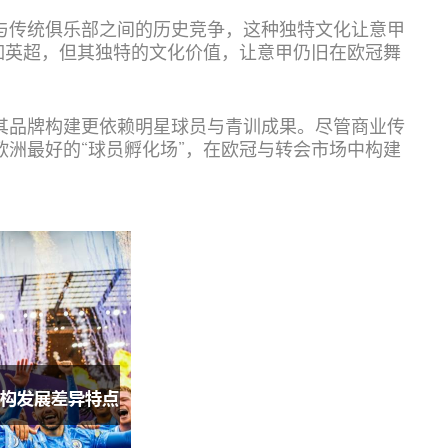
与传统俱乐部之间的历史竞争，这种独特文化让意甲
如英超，但其独特的文化价值，让意甲仍旧在欧冠舞
其品牌构建更依赖明星球员与青训成果。尽管商业传
洲最好的“球员孵化场”，在欧冠与转会市场中构建