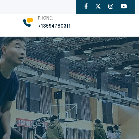
PHONE:
+13594780311