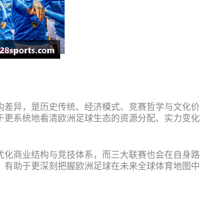
构差异，是历史传统、经济模式、竞赛哲学与文化价
于更系统地看清欧洲足球生态的资源分配、实力变化
优化商业结构与竞技体系，而三大联赛也会在自身路
，有助于更深刻把握欧洲足球在未来全球体育地图中