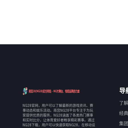
导
了解
NG28官网，用户可以了解最新的游戏资讯、赛
事动态和娱乐活动。南宫NG28平台专注于为玩
经
家提供优质的服务，NG28涵盖了各类热门赛事
和实时比分，让体育爱好者畅享精彩赛事。通过
集
NG28下载，用户可以快速获取NG28，在移动设