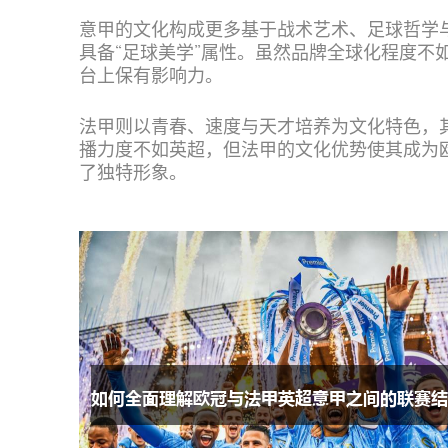
意甲的文化构成更多基于战术艺术、足球哲学
具备“足球美学”属性。虽然品牌全球化程度不
台上保有影响力。
法甲则以青春、速度与天才培养为文化特色，
播力度不如英超，但法甲的文化优势使其成为欧
了独特形象。