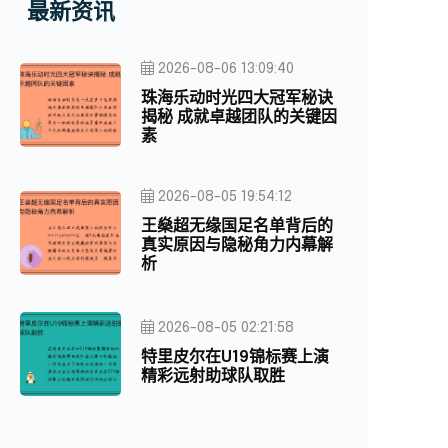
最新资讯
2026-08-06 13:09:40
珠海乐动时光四大冠军秘诀
揭秘 成就卓越团队的关键因
素
2026-08-05 19:54:12
王燊超无缘国足名单背后的
真实原因与隐秘角力内幕解
析
2026-08-05 02:21:58
特里皮尔在U19锦标赛上演
精彩远射助球队取胜