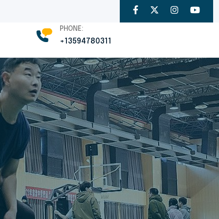
PHONE:
+13594780311