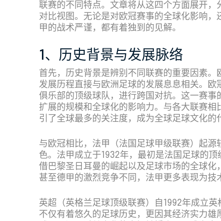
联赛的不同特点。文章将从这四个方面展开，
对比视图。无论是对欧冠赛事的全球化影响，
甲的战术严谨，都有着独到的见解。
1、历史背景与发展脉络
首先，历史背景是辨别不同联赛的重要因素。
发展历程直接与欧洲足球的发展息息相关。欧冠
俱乐部的顶级球队，进行跨国对抗。这一赛事
扩展的规模和全球化的影响力。与各大联赛相
引了全球最多的关注度，成为全球足球文化的
与欧冠相比，法甲（法国足球甲级联赛）起源
色。法甲成立于1932年，最初是法国足球的
借巴黎圣日耳曼的崛起以及足球市场的全球化
甚至德甲的激烈竞争不同，法甲更多表现为技
英超（英格兰足球顶级联赛）自1992年成立
不仅有着悠久的足球历史，更因其经济实力雄