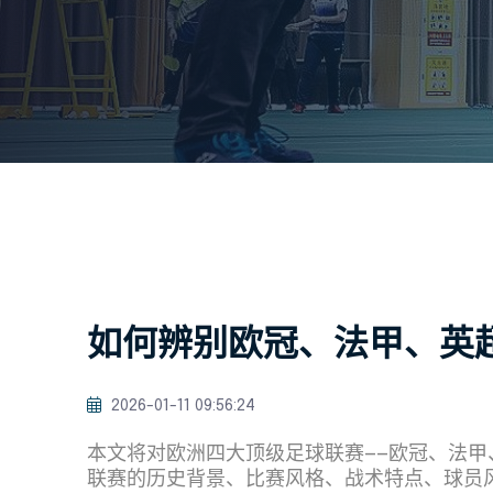
如何辨别欧冠、法甲、英
2026-01-11 09:56:24
本文将对欧洲四大顶级足球联赛——欧冠、法
联赛的历史背景、比赛风格、战术特点、球员