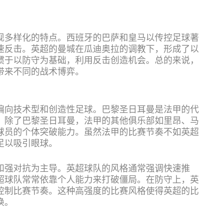
现多样化的特点。西班牙的巴萨和皇马以传控足球著
速反击。英超的曼城在瓜迪奥拉的调教下，形成了以
惯于以防守为基础，利用反击创造机会。总的来说，
带来不同的战术博弈。
偏向技术型和创造性足球。巴黎圣日耳曼是法甲的代
。除了巴黎圣日耳曼，法甲的其他俱乐部如里昂、马
球员的个体突破能力。虽然法甲的比赛节奏不如英超
足以吸引眼球。
和强对抗为主导。英超球队的风格通常强调快速推
超球队常常依靠个人能力来打破僵局。在防守上，英
控制比赛节奏。这种高强度的比赛风格使得英超的比
换。